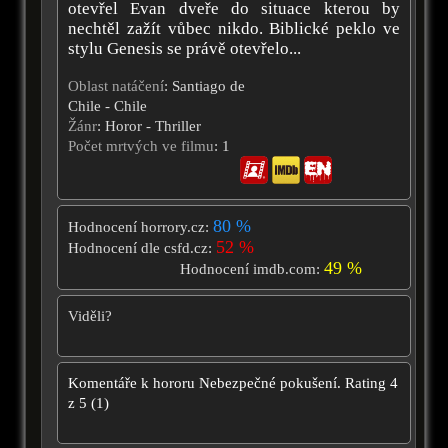
otevřel Evan dveře do situace kterou by
nechtěl zažít vůbec nikdo. Biblické peklo ve
stylu Genesis se právě otevřelo...
Oblast natáčení
: Santiago de
Chile - Chile
Žánr
: Horor - Thriller
Počet mrtvých ve filmu
: 1
80 %
Hodnocení horrory.cz:
52 %
Hodnocení dle csfd.cz:
49 %
Hodnocení imdb.com:
Viděli?
Komentáře k hororu
Nebezpečné pokušení.
Rating
4
z
5
(
1
)