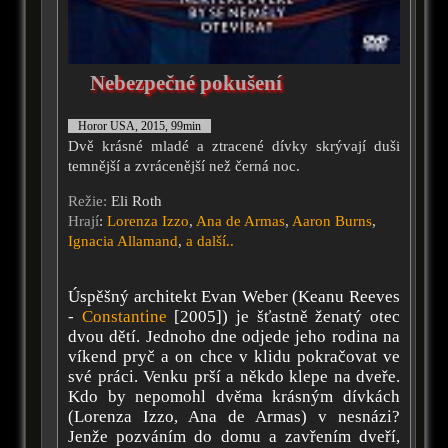
Nebezpečné pokušení
Horor USA, 2015, 99min
Dvě krásné mladé a ztracené dívky skrývají duši
temnější a zvrácenější než černá noc.
Režie:
Eli Roth
Hrají
:
Lorenza Izzo
,
Ana de Armas
,
Aaron Burns
,
Ignacia Allamand
,
a další..
Úspěšný architekt Evan Weber (Keanu Reeves
-
Constantine
[2005]) je šťastně ženatý otec
dvou dětí. Jednoho dne odjede jeho rodina na
víkend pryč a on chce v klidu pokračovat ve
své práci. Venku prší a někdo klepe na dveře.
Kdo by nepomohl dvěma krásným dívkách
(Lorenza Izzo, Ana de Armas) v nesnázi?
Jenže pozváním do domu a zavřením dveří,