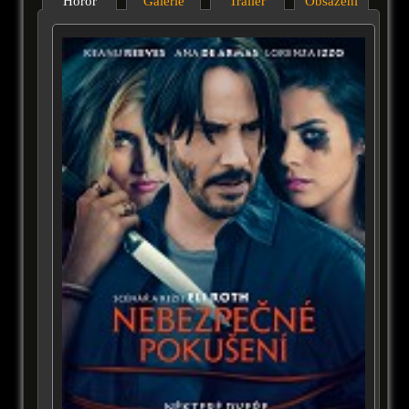
Horor
Galérie
Trailer
Obsazení