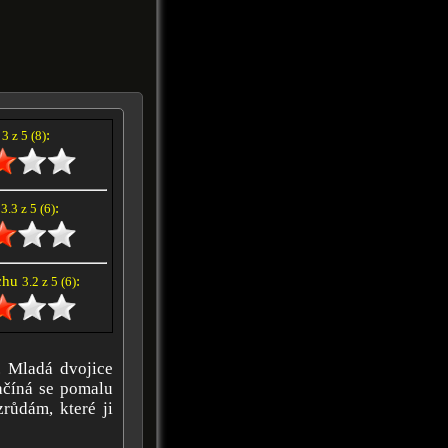
í
:
3 z 5 (8)
e
:
3.3 z 5 (6)
achu
:
3.2 z 5 (6)
. Mladá dvojice
Začíná se pomalu
zrůdám, které ji