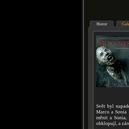
Horor
Gal
Svět byl napade
Marco a Sonia s
měnit a Sonia, 
obklopují, a zá