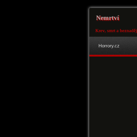
Nemrtví
Krev, smrt a beznaděj
Horrory.cz