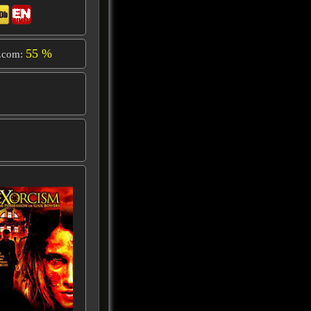
55 %
.com: