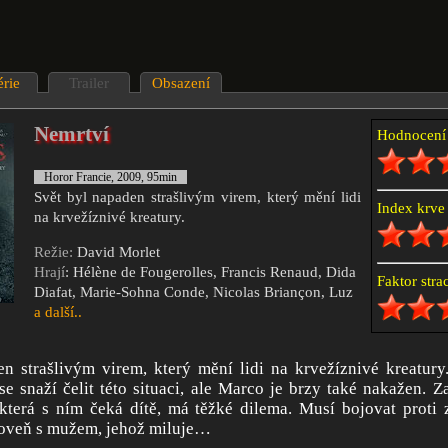
érie
Trailer
Obsazení
Nemrtví
Hodnocen
Horor Francie, 2009, 95min
Svět byl napaden strašlivým virem, který mění lidi
Index krv
na krvežíznivé kreatury.
Režie:
David Morlet
Hrají
: Hélène de Fougerolles, Francis Renaud, Dida
Faktor str
Diafat, Marie-Sohna Conde, Nicolas Briançon, Luz
a další..
n strašlivým virem, který mění lidi na krvežíznivé kreatury
e snaží čelit této situaci, ale Marco je brzy také nakažen. 
která s ním čeká dítě, má těžké dilema. Musí bojovat proti 
roveň s mužem, jehož miluje…