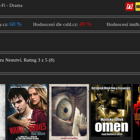
i-Fi - Drama
60 %
49 %
y.cz:
Hodnocení dle csfd.cz:
Hodnocení imdb
oru
Nemrtví.
Rating
3
z
5
(
8
)