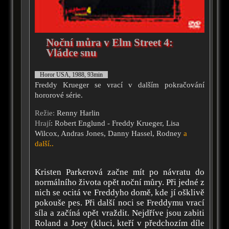
Noční můra v Elm Street 4:
Vládce snu
Horor USA, 1988, 93min
Freddy Krueger se vrací v dalším pokračování
hororové série.
Režie:
Renny Harlin
Hrají
: Robert Englund - Freddy Krueger, Lisa
Wilcox, Andras Jones, Danny Hassel, Rodney
a
další..
Kristen Parkerová začne mít po návratu do
normálního života opět noční můry. Při jedné z
nich se ocitá ve Freddyho domě, kde jí ošklivě
pokouše pes. Při další noci se Freddymu vrací
síla a začíná opět vraždit. Nejdříve jsou zabiti
Roland a Joey (kluci, kteří v předchozím díle