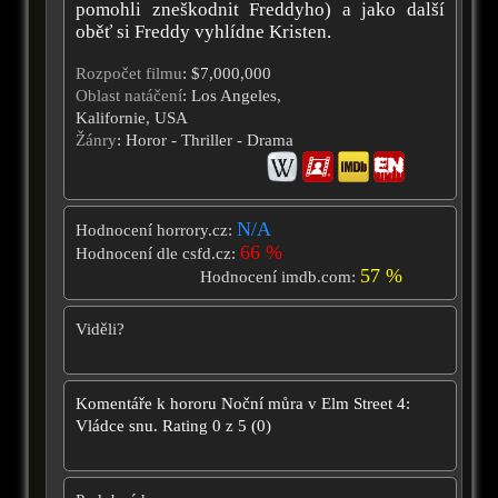
pomohli zneškodnit Freddyho) a jako další
oběť si Freddy vyhlídne Kristen.
Rozpočet filmu
: $7,000,000
Oblast natáčení
: Los Angeles,
Kalifornie, USA
Žánry
: Horor - Thriller - Drama
N/A
Hodnocení horrory.cz:
66 %
Hodnocení dle csfd.cz:
57 %
Hodnocení imdb.com:
Viděli?
Komentáře k hororu
Noční můra v Elm Street 4:
Vládce snu.
Rating
0
z
5
(
0
)