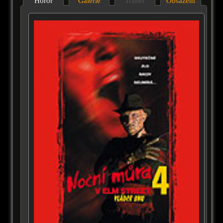
Horor
Galérie
Trailer
Obsazení