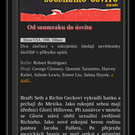
Od soumraku do úsvitu
Horor USA, 1996, 108min
Dva zločinci s rukojmími hledají nevědomky
útočiště v příbytku upírů.
Režie:
Robert Rodriguez
Hrají
: George Clooney, Quentin Tarantino, Harvey
Keitel, Juliette Lewis, Ernest Liu, Salma Hayek,
a
další..
Bratři Seth a Richie Geckovi vykradli banku a
prchají do Mexika. Jako rukojmí sebou mají
úřednici Glorii Hillovou. Při zastávce v motelu
se Glorie stává obětí sexuální zvrhlosti
Richieho. Jako nové rukojmí berou rodinu
pastora Jacoba Fullera. Po přejezdu
mexických hranic se mají setkat s místními