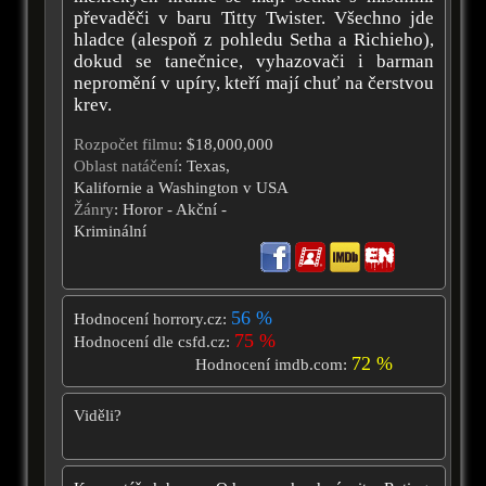
převaděči v baru Titty Twister. Všechno jde
hladce (alespoň z pohledu Setha a Richieho),
dokud se tanečnice, vyhazovači i barman
nepromění v upíry, kteří mají chuť na čerstvou
krev.
Rozpočet filmu
: $18,000,000
Oblast natáčení
: Texas,
Kalifornie a Washington v USA
Žánry
: Horor - Akční -
Kriminální
56 %
Hodnocení horrory.cz:
75 %
Hodnocení dle csfd.cz:
72 %
Hodnocení imdb.com:
Viděli?