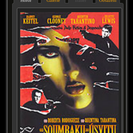
Horor
Galérie
Trailer
Obsazení