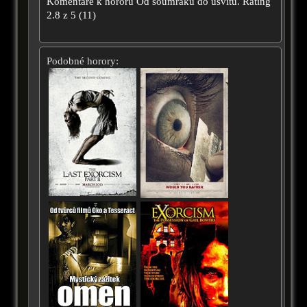
Komentáře k hororu
Od soumraku do úsvitu.
Rating
2.8
z
5
(
11
)
Podobné horory: