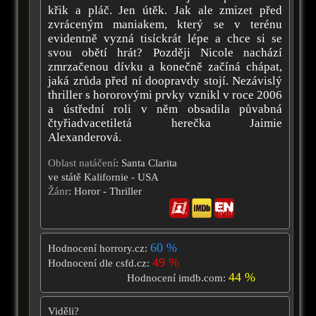
křik a pláč. Jen útěk. Jak ale zmizet před
zvráceným maniakem, který se v terénu
evidentně vyzná tisíckrát lépe a chce si se
svou obětí hrát? Později Nicole nachází
zmrzačenou dívku a konečně začíná chápat,
jaká zrůda před ní doopravdy stojí. Nezávislý
thriller s hororovými prvky vznikl v roce 2006
a ústřední roli v něm obsadila půvabná
čtyřiadvacetiletá herečka Jaimie
Alexanderová.
Oblast natáčení
: Santa Clarita
ve státě Kalifornie - USA
Žánr
: Horor - Thriller
60 %
Hodnocení horrory.cz:
49 %
Hodnocení dle csfd.cz:
44 %
Hodnocení imdb.com:
Viděli?