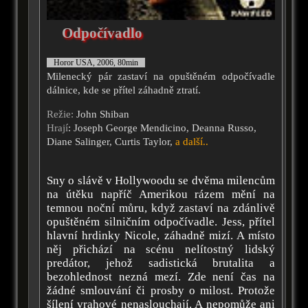
Odpočívadlo
Horor USA, 2006, 80min
Milenecký pár zastaví na opuštěném odpočívadle
dálnice, kde se přítel záhadně ztratí.
Režie:
John Shiban
Hrají
: Joseph George Mendicino, Deanna Russo,
Diane Salinger, Curtis Taylor,
a další..
Sny o slávě v Hollywoodu se dvěma milencům
na útěku napříč Amerikou rázem mění na
temnou noční můru, když zastaví na zdánlivě
opuštěném silničním odpočívadle. Jess, přítel
hlavní hrdinky Nicole, záhadně mizí. A místo
něj přichází na scénu nelítostný lidský
predátor, jehož sadistická brutalita a
bezohlednost nezná mezí. Zde není čas na
žádné smlouvání či prosby o milost. Protože
šílení vrahové nenaslouchají. A nepomůže ani