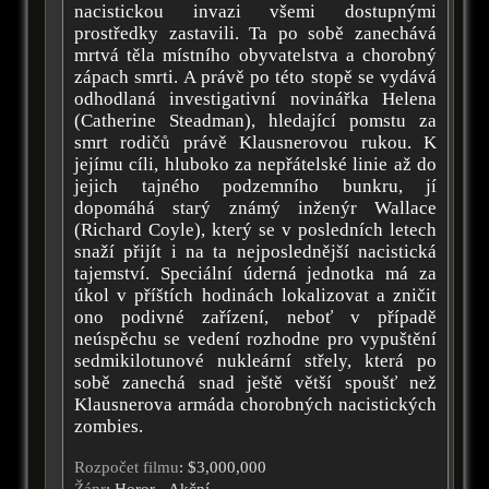
nacistickou invazi všemi dostupnými
prostředky zastavili. Ta po sobě zanechává
mrtvá těla místního obyvatelstva a chorobný
zápach smrti. A právě po této stopě se vydává
odhodlaná investigativní novinářka Helena
(Catherine Steadman), hledající pomstu za
smrt rodičů právě Klausnerovou rukou. K
jejímu cíli, hluboko za nepřátelské linie až do
jejich tajného podzemního bunkru, jí
dopomáhá starý známý inženýr Wallace
(Richard Coyle), který se v posledních letech
snaží přijít i na ta nejposlednější nacistická
tajemství. Speciální úderná jednotka má za
úkol v příštích hodinách lokalizovat a zničit
ono podivné zařízení, neboť v případě
neúspěchu se vedení rozhodne pro vypuštění
sedmikilotunové nukleární střely, která po
sobě zanechá snad ještě větší spoušť než
Klausnerova armáda chorobných nacistických
zombies.
Rozpočet filmu
: $3,000,000
Žánr
: Horor - Akční