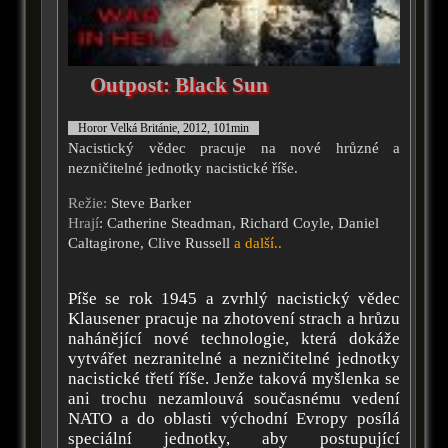
Outpost: Black Sun
Horor Velká Británie, 2012, 101min
Nacistický vědec pracuje na nové hrůzné a
nezničitelné jednotky nacistické říše.
Režie:
Steve Barker
Hrají
: Catherine Steadman, Richard Coyle, Daniel
Caltagirone, Clive Russell
a další..
Píše se rok 1945 a zvrhlý nacistický vědec
Klausener pracuje na zhotovení strach a hrůzu
nahánějící nové technologie, která dokáže
vytvářet nezranitelné a nezničitelné jednotky
nacistické třetí říše. Jenže taková myšlenka se
ani trochu nezamlouvá současnému vedení
NATO a do oblasti východní Evropy posílá
speciální jednotky, aby postupující