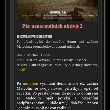
Pár nenormálních aktivit 2
Horor USA, 2014, 86min
Po přestěhování do nového domu snů začnou
Malcolma pronásledovat bizarní události.
Režie:
Michael Tiddes
Hrají
: Marlon Wayans, Jaime Pressly, Essence
Atkins, Gabriel Iglesias, Missi Pyle, Ashley Rickards,
a další..
Po
minulém
vymítání démonů své ex, začíná
Malcolm se svojí novou přítelkyní opět od
začátku. Po přestěhování do nového domu snů
se Malcolm opět potýká s bizarními
nadpřirozenými událostmi, dokáže znovu
"ochránit" svojí novou rodinu?