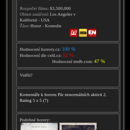
Rozpočet filmu
: $3,500,000
Oblast natáčení
: Los Angeles v
Kalifornii - USA
Žánr
: Horor - Komedie
100 %
Hodnocení horrory.cz:
52 %
Hodnocení dle csfd.cz:
47 %
Hodnocení imdb.com:
Viděli?
Komentáře k hororu
Pár nenormálních aktivit 2.
Rating
5
z
5
(
7
)
Podobné horory: