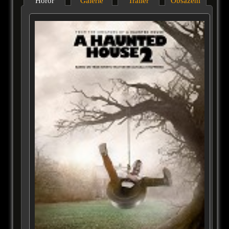
Horor
Galérie
Trailer
Obsazení