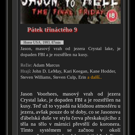
Pátek třináctého 9
Horor USA, 1993, 87min
Jason, masový vrah od jezera Crystal lake, je
dopaden FBI a je rozstřílen na kusy.
Režie:
Adam Marcus
Hrají
: John D. LeMay, Kari Keegan, Kane Hodder,
Steven Williams, Steven Culp, Erin
a další..
Jason Voorhees, masový vrah od jezera
Crystal lake, je dopaden FBI a je rozstřílen na
kusy. Teď už to vypadá na klidnou atmosféru u
jezera, avšak pouze do té doby, co se Jasonova
ďábelská duše ve stylu červa přeskakujícího z
těla na tělo v márnici převtělí do koronera.
Tímto systémem se začnou v okolí