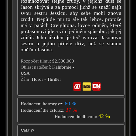
rozmnožovat stejné zrůdy, v jejichž duši se
Jason skrývá a za pomoci jichž se snaží najít
svou sestru Jessicu, aby sebe mohl znovu
zrodit. Nepůjde mu to ale tak lehce, protože
má v patách Creightona, lovce odměn, který
po Jasonovi jde a ví o jediném způsobu, jak jej
zničit. Jeho úkolem je teď varovat Jasonovu
sestru a jejího přítele dřív, než se stanou
oběťmi Jasona.
Rozpočet filmu
: $2,500,000
Oblast natáčení
: Kalifornie -
USA
Žánr
: Horor - Thriller
60 %
Hodnocení horrory.cz:
37 %
Hodnocení dle csfd.cz:
42 %
Hodnocení imdb.com:
Viděli?