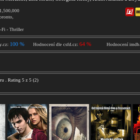
$1,500,000
Toronto,
-Fi - Thriller
100 %
64 %
y.cz:
Hodnocení dle csfd.cz:
Hodnocení imdb
oru
.
Rating
5
z
5
(
2
)