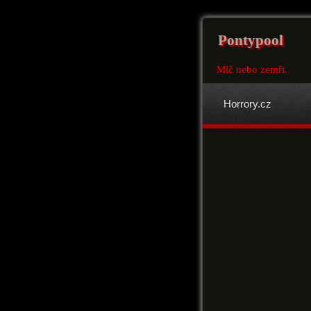
Pontypool
Mlč nebo zemři.
Horrory.cz