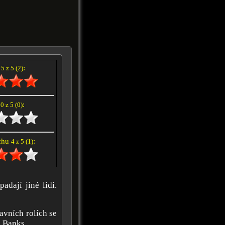
í
:
5 z 5 (2)
e
:
0 z 5 (0)
achu
:
4 z 5 (1)
adají jiné lidi.
avních rolích se
d Banks.