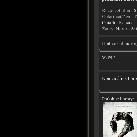
Rozpočet filmu
: 
Oblast natáčení
: 
Ontario, Kanada
Žánry
: Horor - Sci
Hodnocení horror
Viděli?
Komentáře k hor
Podobné horory: