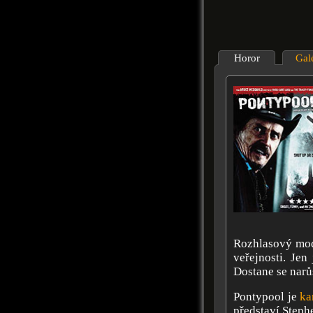
Horor
Gal
Rozhlasový mod
veřejnosti. Jen 
Dostane se narůs
Pontypool je
ka
představí Steph