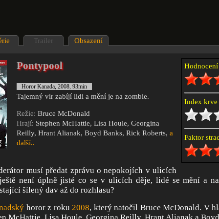
érie
Trailer
Obsazení
Pontypool
Hodnocen
Horor Kanada, 2008, 93min
Tajemný vir zabíjí lidi a mění je na zombie.
Index krv
Režie:
Bruce McDonald
Hrají
: Stephen McHattie, Lisa Houle, Georgina
Reilly, Hrant Alianak, Boyd Banks, Rick Roberts,
a
Faktor str
další..
erátor musí předat zprávu o nepokojích v ulicích
ještě není úplně jisté co se v ulicích děje, lidé se mění a nap
tající šílený dav až do rozhlasu?
nadský
horor z roku
2008
, který natočil Bruce McDonald. V hl
en McHattie, Lisa Houle, Georgina Reilly, Hrant Alianak a Boy