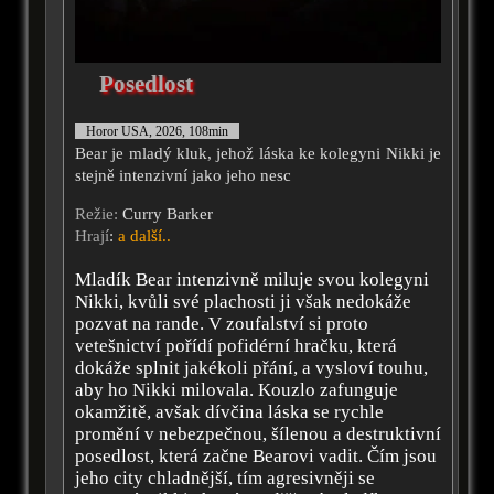
Posedlost
Horor USA, 2026, 108min
Bear je mladý kluk, jehož láska ke kolegyni Nikki je
stejně intenzivní jako jeho nesc
Režie:
Curry Barker
Hrají
:
a další..
Mladík Bear intenzivně miluje svou kolegyni
Nikki, kvůli své plachosti ji však nedokáže
pozvat na rande. V zoufalství si proto
vetešnictví pořídí pofidérní hračku, která
dokáže splnit jakékoli přání, a vysloví touhu,
aby ho Nikki milovala. Kouzlo zafunguje
okamžitě, avšak dívčina láska se rychle
promění v nebezpečnou, šílenou a destruktivní
posedlost, která začne Bearovi vadit. Čím jsou
jeho city chladnější, tím agresivněji se