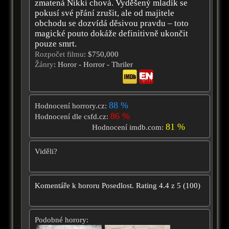
zmatená Nikki chová. Vyděšený mladík se
pokusí své přání zrušit, ale od majitele
obchodu se dozvídá děsivou pravdu – toto
magické pouto dokáže definitivně ukončit
pouze smrt.
Rozpočet filmu
: $750,000
Žánry
: Horor - Horror - Thriler
88 %
Hodnocení horrory.cz:
86 %
Hodnocení dle csfd.cz:
81 %
Hodnocení imdb.com:
Viděli?
Komentáře k hororu
Posedlost.
Rating
4.4
z
5
(
100
)
Podobné horory: