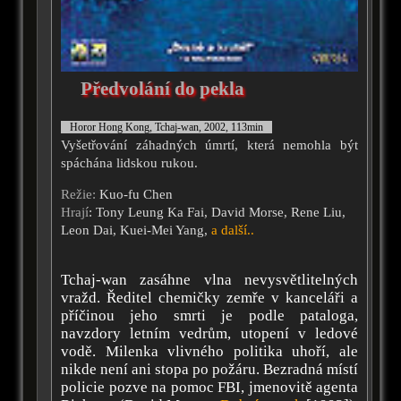
Předvolání do pekla
Horor Hong Kong, Tchaj-wan, 2002, 113min
Vyšetřování záhadných úmrtí, která nemohla být
spáchána lidskou rukou.
Režie:
Kuo-fu Chen
Hrají
: Tony Leung Ka Fai, David Morse, Rene Liu,
Leon Dai, Kuei-Mei Yang,
a další..
Tchaj-wan zasáhne vlna nevysvětlitelných
vražd. Ředitel chemičky zemře v kanceláři a
příčinou jeho smrti je podle pataloga,
navzdory letním vedrům, utopení v ledové
vodě. Milenka vlivného politika uhoří, ale
nikde není ani stopa po požáru. Bezradná místí
policie pozve na pomoc FBI, jmenovitě agenta