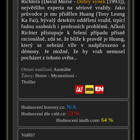
Richtera (David Morse -
Dobrý synek
[1993]),
největšího experta na sériové vraždy. Jako
průvodce je mu přidělen Huang (Tony Leung
Ka Fai), bývalý detektiv oddělení vražd, trpící
řadou osobních i profesních problémů. Ačkoli
Richter přistupuje k řešení případu přísně
racionálně, zdá se, že blíže k pravdě je Huang,
který se nebrání víře v nadpřirozeno a
démony. Je možné, že by vrah nemusel
pocházet z tohoto světa...
Oblast natáčení
: Austrálie
Žánry
: Horor - Mysteriózní -
Thriller
N/A
Hodnocení horrory.cz:
53 %
Hodnocení dle csfd.cz:
64 %
Hodnocení imdb.com:
Viděli?