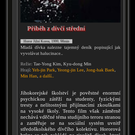
Příběh z dívčí střední
Horor Jižní Korea, 1999, 98min
Mladá dívka nalezne tajemný deník popisující jak
vyvolávat halucinace..
Režie:
Tae-Yong Kim, Kyu-dong Min
Hrají
:
Yeh-jin Park
,
Yeong-jin Lee
,
Jong-hak Baek
,
Min Han
,
a další..
Jihokorejské školství je pověstné enormní
psychickou zátěží na studenty, fyzickými
tresty a nelítostnými přijímacími zkouškami
na vysoké školy. Tento film však záměrně
nechává vděčné téma studijního teroru stranou
a zaměřuje se na sociální systém uvnitř
středoškolského dívčího kolektivu. Hororová