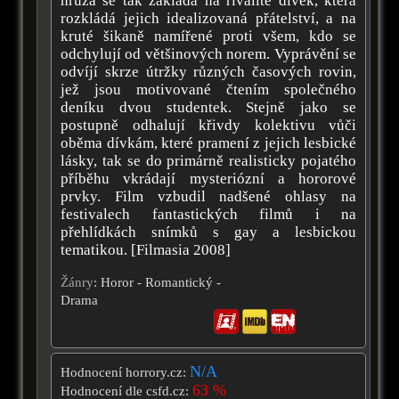
hrůza se tak zakládá na rivalitě dívek, která
rozkládá jejich idealizovaná přátelství, a na
kruté šikaně namířené proti všem, kdo se
odchylují od většinových norem. Vyprávění se
odvíjí skrze útržky různých časových rovin,
jež jsou motivované čtením společného
deníku dvou studentek. Stejně jako se
postupně odhalují křivdy kolektivu vůči
oběma dívkám, které pramení z jejich lesbické
lásky, tak se do primárně realisticky pojatého
příběhu vkrádají mysteriózní a hororové
prvky. Film vzbudil nadšené ohlasy na
festivalech fantastických filmů i na
přehlídkách snímků s gay a lesbickou
tematikou. [Filmasia 2008]
Žánry
: Horor - Romantický -
Drama
N/A
Hodnocení horrory.cz:
63 %
Hodnocení dle csfd.cz: