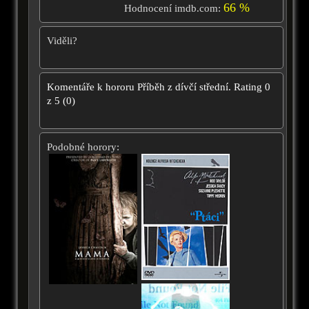
66 %
Hodnocení imdb.com:
Viděli?
Komentáře k hororu
Příběh z dívčí střední.
Rating
0
z
5
(
0
)
Podobné horory: