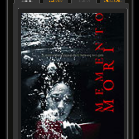
Horor
Galérie
Trailer
Obsazení