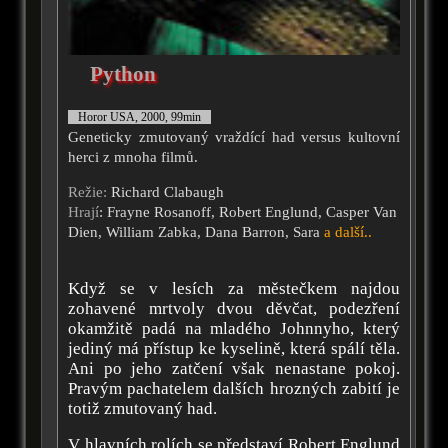
Python
Horor USA, 2000, 99min
Geneticky zmutovaný vraždící had versus kultovní
herci z mnoha filmů.
Režie:
Richard Clabaugh
Hrají
: Frayne Rosanoff, Robert Englund, Casper Van
Dien, William Zabka, Dana Barron, Sara
a další..
Když se v lesích za městečkem najdou
zohavené mrtvoly dvou děvčat, podezření
okamžitě padá na mladého Johnnyho, který
jediný má přístup ke kyselině, která spálí těla.
Ani po jeho zatčení však nenastane pokoj.
Pravým pachatelem dalších hrozných zabití je
totiž zmutovaný had.
V hlavních rolích se představí Robert Englund