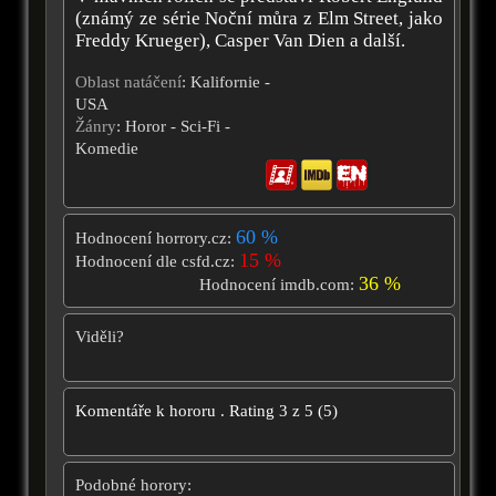
(známý ze série Noční můra z Elm Street, jako
Freddy Krueger), Casper Van Dien a další.
Oblast natáčení
: Kalifornie -
USA
Žánry
: Horor - Sci-Fi -
Komedie
60 %
Hodnocení horrory.cz:
15 %
Hodnocení dle csfd.cz:
36 %
Hodnocení imdb.com:
Viděli?
Komentáře k hororu
.
Rating
3
z
5
(
5
)
Podobné horory: