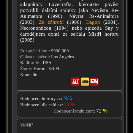
adaptátory Lovecrafta, kteroužto pověst
potvrdili dalšími snímky jako Nevěsta Re-
Animatora (1990), Návrat Re-Animátora
(2003),
Ze záhrobí
(1986),
Dagon
(2001),
Necronomicon (1994) nebo epizoda Sny v
čarodějném domě ze seriálu Mistři hororu
(2005).
Rozpočet filmu
: $900,000
Oblast natáčení
: Los Angeles -
Kalifornie - USA
Žánry
: Horor - Sci-Fi -
Komedie
N/A
Hodnocení horrory.cz:
74 %
Hodnocení dle csfd.cz:
72 %
Hodnocení imdb.com:
Viděli?