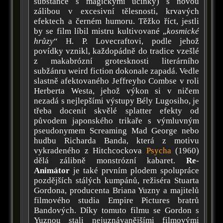
substance s magickými účinky) s novou
zálibou v excesivní tělesnosti, krvavých
efektech a černém humoru. Těžko říct, jestli
by se film líbil mistru kultivované „
kosmické
hrůzy
“ H. P. Lovecraftovi, podle jehož
povídky vznikl, každopádně do tradice vzešlé
z makabrózní grotesknosti literárního
subžánru weird fiction dokonale zapadá. Vedle
slastně afektovaného Jeffreyho Combse v roli
Herberta Westa, jehož výkon si v ničem
nezadá s nejlepšími výstupy Bély Lugosiho, je
třeba docenit skvělé splatter efekty od
původem japonského trikaře s výmluvným
pseudonymem Screaming Mad George nebo
hudbu Richarda Banda, která z motivu
vykradeného z Hitchcockova
Psycha
(1960)
dělá zálibně monstrózní kabaret.
Re-
Animátor
je také prvním plodem spolupráce
pozdějších stálých kumpánů, režiséra Stuarta
Gordona, producenta Briana Yuzny a majitelů
filmového studia Empire Pictures bratrů
Bandových. Díky tomuto filmu se Gordon s
Yuznou stali nejuznávanějšími filmovými