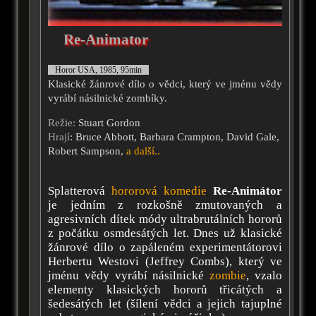
Re-Animator
Horor USA, 1985, 95min
Klasické žánrové dílo o vědci, který ve jménu vědy
vyrábí násilnické zombíky.
Režie:
Stuart Gordon
Hrají
: Bruce Abbott, Barbara Crampton, David Gale,
Robert Sampson,
a další..
Splatterová
hororová komedie
Re-Animátor
je jedním z rozkošně zmutovaných a
agresivních dítek módy ultrabrutálních hororů
z počátku osmdesátých let. Dnes už klasické
žánrové dílo o zapáleném experimentátorovi
Herbertu Westovi (Jeffrey Combs), který ve
jménu vědy vyrábí násilnické
zombie
, vzalo
elementy klasických hororů třicátých a
šedesátých let (šílení vědci a jejich tajuplné