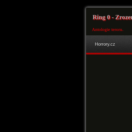
Ring 0 - Zroze
Antologie teroru.
Horrory.cz