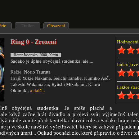
érie
Trailer
Obsazení
Ring 0 - Zrození
Hodnocen
Horor Japonsko, 2000, 99min
Sadako je úplně obyčejná studentka, ale.....
Index krv
Režie:
Norio Tsuruta
Hrají
: Yukie Nakama, Seiichi Tanabe, Kumiko Asô,
Takeshi Wakamatsu, Ryûshi Mizukami, Kaoru
Faktor str
Okunuki,
a další..
lně obyčejná studentka. Je spíše plachá a
 ale když začne hrát divadlo a projeví svůj výjimečný talen
 Když náhle zemře představitelka hlavní role a Sadako hraje mís
ne ji ve škole navštíví vyšetřovatel, který se zabývá případem 
divných úmrtí... Odkud pochází zlo, které připravilo o život tol