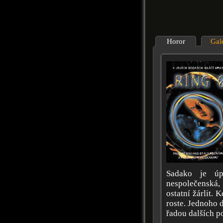
Horor
Gal
Sadako je úp
nespolečenská,
ostatní žárlit.
roste. Jednoho d
řadou dalších po