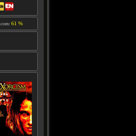
61 %
.com: