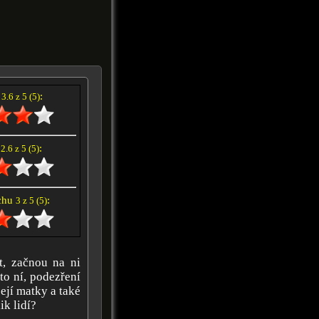
í
:
3.6 z 5 (5)
e
:
2.6 z 5 (5)
achu
:
3 z 5 (5)
t, začnou na ni
to ní, podezření
její matky a také
ik lidí?