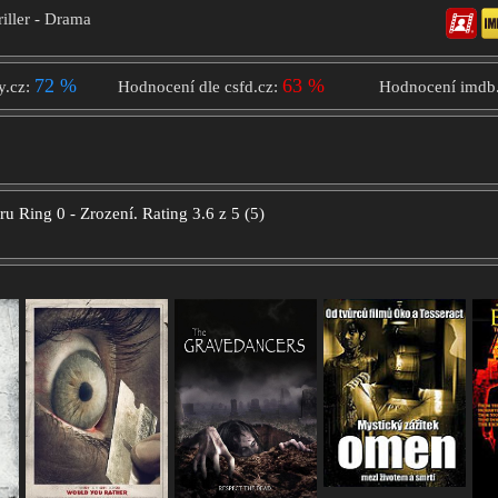
riller - Drama
72 %
63 %
y.cz:
Hodnocení dle csfd.cz:
Hodnocení imdb
oru
Ring 0 - Zrození.
Rating
3.6
z
5
(
5
)