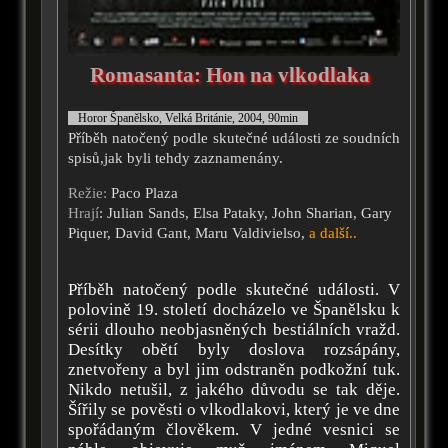
Romasanta: Hon na vlkodlaka
Horor Španělsko, Velká Británie, 2004, 90min
Příběh natočený podle skutečné události ze soudních
spisů,jak byli tehdy zaznamenány.
Režie:
Paco Plaza
Hrají
: Julian Sands, Elsa Pataky, John Sharian, Gary
Piquer, David Gant, Maru Valdivielso,
a další..
Příběh natočený podle skutečné události. V
polovině 19. století docházelo ve Španělsku k
sérii dlouho neobjasněných bestiálních vražd.
Desítky obětí byly doslova rozsápány,
znetvořeny a byl jim odstraněn podkožní tuk.
Nikdo netušil, z jakého důvodu se tak děje.
Šířily se pověsti o vlkodlakovi, který je ve dne
spořádaným člověkem. V jedné vesnici se