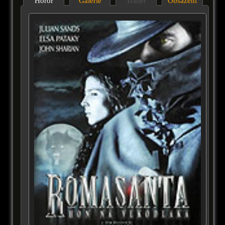
Horor
Galérie
Trailer
Obsazení