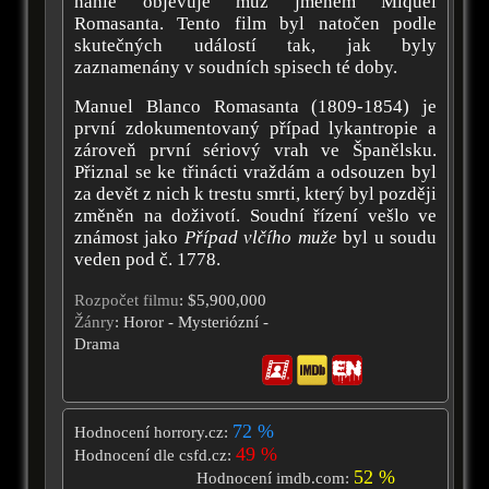
náhle objevuje muž jménem Miquel
Romasanta. Tento film byl natočen podle
skutečných událostí tak, jak byly
zaznamenány v soudních spisech té doby.
Manuel Blanco Romasanta (1809-1854) je
první zdokumentovaný případ lykantropie a
zároveň první sériový vrah ve Španělsku.
Přiznal se ke třinácti vraždám a odsouzen byl
za devět z nich k trestu smrti, který byl později
změněn na doživotí. Soudní řízení vešlo ve
známost jako
Případ vlčího muže
byl u soudu
veden pod č. 1778.
Rozpočet filmu
: $5,900,000
Žánry
: Horor - Mysteriózní -
Drama
72 %
Hodnocení horrory.cz:
49 %
Hodnocení dle csfd.cz:
52 %
Hodnocení imdb.com: