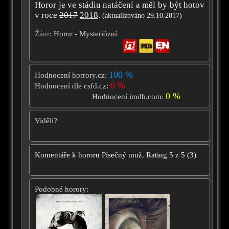
Horor je ve stádiu natáčení a měl by být hotov
v roce
2017
2018
.
(aktualizováno 29.10.2017)
Žánr
: Horor - Mysteriózní
100 %
Hodnocení horrory.cz:
0 %
Hodnocení dle csfd.cz:
0 %
Hodnocení imdb.com:
Viděli?
Komentáře k hororu
Písečný muž.
Rating
5
z
5
(
3
)
Podobné horory: