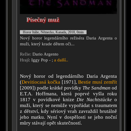
Písečný muž
Horor Itálie, Německo, Kanada, 2018, 0min
Nový horor legendárního režiséra Daria Argenta o
muži, který krade dětem oči...
Režie:
Dario Argento
Hrají
: Iggy Pop - ;
a další..
Nový horor od legendárního Daria Argenta
(
Devitiocasá kočka
[1971],
Bestie musí zemřít
[2009]) podle krátké povídky
The Sandman
od
E.T.A. Hoffmana, která poprvé vyšla roku
1817 v povídkové knize
Die Nachtstücke
o
muži, který se nemůže vypořádat s traumatem
z dětství, kdy sériový vrah zavraždil brutálně
jeho matku. Nyní v dospělosti se jeho noční
můry stávají opět skutečností.