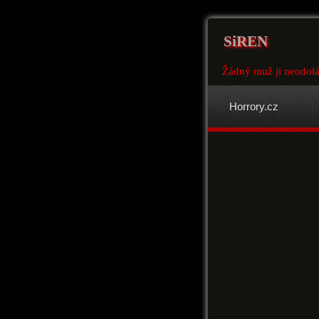
SiREN
Žádný muž ji neodolá,
Horrory.cz