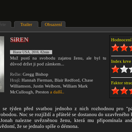
érie
Trailer
Obsazení
SiREN
Hodnocen
Horor USA, 2016, 82min
Muž pustí na svobodu zajatou ženu, ale byl tu
Index krv
důvod držet ji pod zámkem...
Režie:
Gregg Bishop
Hrají
: Hannah Fierman, Blair Redford, Chase
Faktor str
Williamson, Justin Welborn, William Mark
McCullough, Preston
a další..
 se týden před svatbou jednoho z nich rozhodnou pro "pá
vobodou. Noc se rozjíždí a přátelé se dostanou do uzavřeného
 Jonah nalezne uvězněnou ženu, která mu připomínala and
vědomí, že se jednalo spíše o démona.