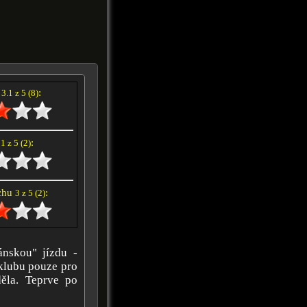
í
:
3.1 z 5 (8)
e
:
1 z 5 (2)
achu
:
3 z 5 (2)
nskou" jízdu -
 klubu pouze pro
ěla. Teprve po