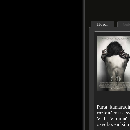
Horor
Gal
Parta kamarádů
rozloučení se s
V.I.P. V domě
osvobození si u