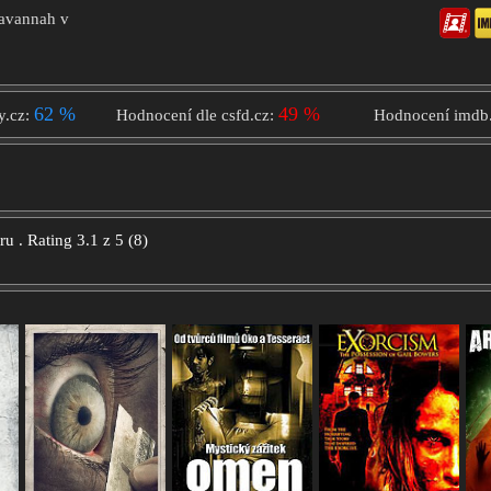
Savannah v
62 %
49 %
y.cz:
Hodnocení dle csfd.cz:
Hodnocení imdb
oru
.
Rating
3.1
z
5
(
8
)