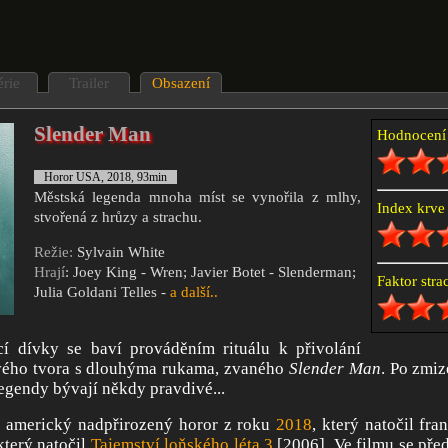
érie
Trailer
Obsazení
Slender Man
Hodnocen
Horor USA, 2018, 93min
Městská legenda mnoha míst se vynořila z mlhy,
Index krv
stvořená z hrůzy a strachu.
Režie:
Sylvain White
Hrají
: Joey King - Wren; Javier Botet - Slenderman;
Faktor str
Julia Goldani Telles -
a další..
ící dívky se baví prováděním rituálu k přivolání
vého tvora s dlouhýma rukama, zvaného
Slender Man
. Po zmiz
legendy bývají někdy pravdivé...
 americký nadpřirozený horor z roku
2018
, který natočil fra
který natočil
Tajemství loňského léta 3
[2006]. Ve filmu se pře