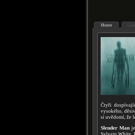
Horor
Gal
Čtyři dospívaj
vysokého, děsi
si uvědomí, že 
Slender Man
je
Sylvain White, 