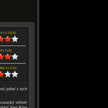
í
:
4.1 z 5 (15)
e
:
4 z 5 (3)
achu
:
3 z 5 (1)
ení jedné z nich
ncouzský režisér
dstaví Joey King