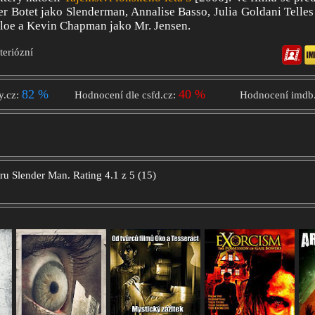
er Botet jako Slenderman, Annalise Basso, Julia Goldani Telles 
hloe a Kevin Chapman jako Mr. Jensen.
teriózní
82 %
40 %
y.cz:
Hodnocení dle csfd.cz:
Hodnocení imdb
oru
Slender Man.
Rating
4.1
z
5
(
15
)