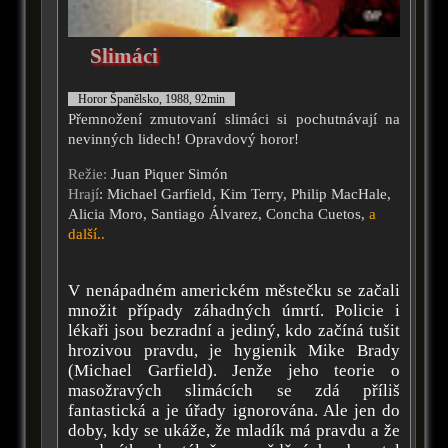
Slimáci
Horor Španělsko, 1988, 92min
Přemnožení zmutovaní slimáci si pochutnávají na
nevinných lidech! Opravdový horor!
Režie:
Juan Piquer Simón
Hrají
: Michael Garfield, Kim Terry, Philip MacHale,
Alicia Moro, Santiago Álvarez, Concha Cuetos,
a
další..
V nenápadném americkém městečku se začali
množit případy záhadných úmrtí. Policie i
lékaři jsou bezradní a jediný, kdo začíná tušit
hrozivou pravdu, je hygienik Mike Brady
(Michael Garfield). Jenže jeho teorie o
masožravých slimácích se zdá příliš
fantastická a je úřady ignorována. Ale jen do
doby, kdy se ukáže, že mladík má pravdu a že