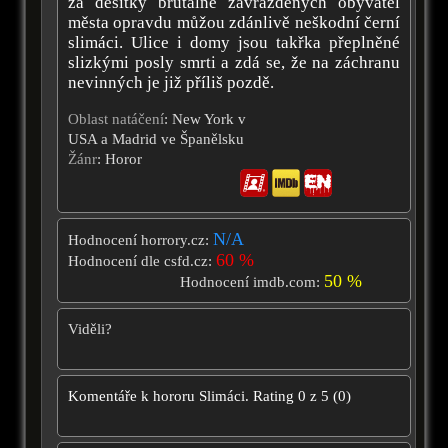
za desítky brutálně zavražděných obyvatel
města opravdu můžou zdánlivě neškodní černí
slimáci. Ulice i domy jsou takřka přeplněné
slizkými posly smrti a zdá se, že na záchranu
nevinných je již příliš pozdě.
Oblast natáčení
: New York v
USA a Madrid ve Španělsku
Žánr
: Horor
N/A
Hodnocení horrory.cz:
60 %
Hodnocení dle csfd.cz:
50 %
Hodnocení imdb.com:
Viděli?
Komentáře k hororu
Slimáci.
Rating
0
z
5
(
0
)