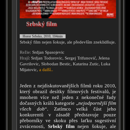
Srbský film
Horor Srbsko, 2010, 104min
Srbský film nejen šokuje, ale především zneklidňuje.
Režie:
Srdjan Spasojevic
Hrají
: Srdjan Todorovic, Sergej Trifunović, Jelena
Gavrilovic, Slobodan Bestic, Katarina Zutic, Luka
Mijatovic,
a další..
Jeden z nejdiskutovanějších filmů roku 2010,
který obrazil desítky filmových festivalů, je
mnohem více než jeden z nekonečné řady
dočasných králů kategorie „
nejodpornější film
všech dob
“. Zatímco velká část jeho
konkurentů v zásadě představuje pouze
přeborníky ve skoku přes laťku sugestivní
zvrácenosti,
Srbský film
nejen šokuje, ale