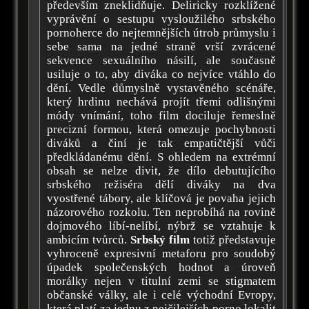
především zneklidňuje. Deliricky rozklížené
vyprávění o sestupu vysloužilého srbského
pornoherce do nejtemnějších útrob průmyslu i
sebe sama na jedné straně vrší zvrácené
sekvence sexuálního násilí, ale současně
usiluje o to, aby diváka co nejvíce vtáhlo do
dění. Vedle důmyslně vystavěného scénáře,
který hrdinu nechává projít třemi odlišnými
módy vnímání, toho film dociluje řemeslně
precizní formou, která omezuje pochybnosti
diváků a činí je tak empatičtější vůči
předkládanému dění. S ohledem na extrémní
obsah se nelze divit, že dílo debutujícího
srbského režiséra dělí diváky na dva
vyostřené tábory, ale klíčová je povaha jejich
názorového rozkolu. Ten neprobíhá na rovině
dojmového líbí-nelíbí, nýbrž se vztahuje k
ambicím tvůrců.
Srbský film
totiž představuje
vyhroceně expresivní metaforu pro soudobý
úpadek společenských hodnot a úroveň
morálky nejen v titulní zemi se stigmatem
občanské války, ale i celé východní Evropy,
která platí za jednu z nejčilejších porno lokalit