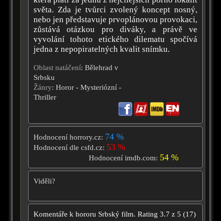
světa. Zda je tvůrci zvolený koncept nosný,
nebo jen představuje prvoplánovou provokaci,
zůstává otázkou pro diváky, a právě ve
vyvolání tohoto etického dilematu spočívá
jedna z nepopiratelných kvalit snímku.
Oblast natáčení
: Bělehrad v
Srbsku
Žánry
: Horor - Mysteriózní -
Thriller
74 %
Hodnocení horrory.cz:
53 %
Hodnocení dle csfd.cz:
54 %
Hodnocení imdb.com:
Viděli?
Komentáře k hororu
Srbský film.
Rating
3.7
z
5
(
17
)