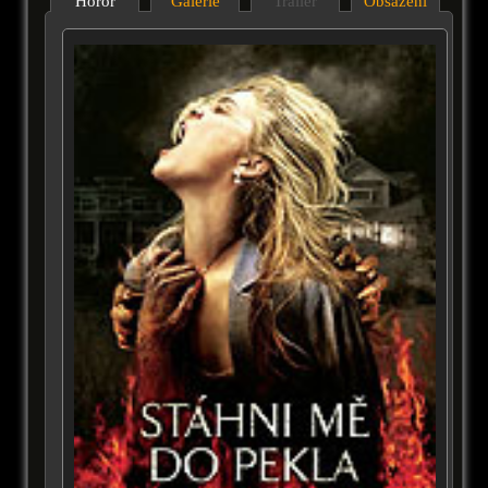
Horor
Galérie
Trailer
Obsazení