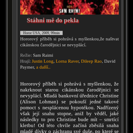
Stáhni mě do pekla
Horor USA, 2009, 99min
Hororový příběh si pohrává s myšlenkou,že naštvat
cikánskou čarodějnici se nevyplácí.
Režie:
Sam Raimi
Hrají
:
Justin Long
,
Lorna Raver
,
Dileep Rao
, David
Paymer,
a další..
Hororový příběh si pohrává s myšlenkou, že
nakrknout starou cikánskou čarodějnici se
nevyplácí. Mladá bankovní úřednice Christine
(Alison Lohman) se pokouší jedné takové
pomoct s nesplácenou hypotékou. Nadřízený
však její snahu stopne, aniž by věděl, jaké
následky to pro Christine bude mít – smrtící
kletbu! Od této chvíle začíná zběsilá snaha
mladé dívky o záchranu své duše, po které se