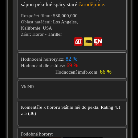
sápou pekelné spáry staré
čarodějnice
.
Rozpočet filmu
: $30,000,000
Oblast natáčení
: Los Angeles,
Kalifornie, USA
Žánr
: Horor - Thriller
82 %
Hodnocení horrory.cz:
69 %
Hodnocení dle csfd.cz:
66 %
Hodnocení imdb.com:
Viděli?
Komentáře k hororu
Stáhni mě do pekla.
Rating
4.1
z
5
(
36
)
Podobné horory: