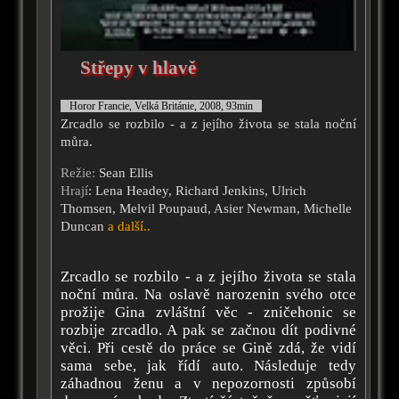
Střepy v hlavě
Horor Francie, Velká Británie, 2008, 93min
Zrcadlo se rozbilo - a z jejího života se stala noční
můra.
Režie:
Sean Ellis
Hrají
: Lena Headey, Richard Jenkins, Ulrich
Thomsen, Melvil Poupaud, Asier Newman, Michelle
Duncan
a další..
Zrcadlo se rozbilo - a z jejího života se stala
noční můra. Na oslavě narozenin svého otce
prožije Gina zvláštní věc - zničehonic se
rozbije zrcadlo. A pak se začnou dít podivné
věci. Při cestě do práce se Gině zdá, že vidí
sama sebe, jak řídí auto. Následuje tedy
záhadnou ženu a v nepozornosti způsobí