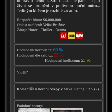
dopravní nehodu. Ztratí částečně paměť a její
život se promění v podivnou noční můru...
Jediným klíčem je rozbité zrcadlo.
Rozpočet filmu
: $6,000,000
Oblast natáčení
: Velká Británie
Žánry
: Horor - Thriller - Drama
60 %
Hodnocení horrory.cz:
55 %
Hodnocení dle csfd.cz:
55 %
Hodnocení imdb.com:
Viděli?
Komentáře k hororu
Střepy v hlavě.
Rating
3
z
5
(
2
)
Podobné horory: