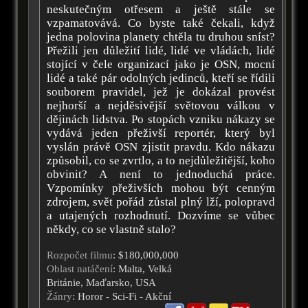
neskutečným otřesem a ještě stále se
vzpamatovává. Co byste také čekali, když
jedna polovina planety chtěla tu druhou sníst?
Přežili jen důležití lidé, lidé ve vládách, lidé
stojící v čele organizací jako je OSN, mocní
lidé a také pár odolných jedinců, kteří se řídili
souborem pravidel, jež je dokázal provést
nejhorší a nejděsivější světovou válkou v
dějinách lidstva. Po stopách vzniku nákazy se
vydává jeden přeživší reportér, který byl
vyslán právě OSN zjistit pravdu. Kdo nákazu
způsobil, co se zvrtlo, a to nejdůležitější, koho
obvinit? A není to jednoduchá práce.
Vzpomínky přeživších mohou být cenným
zdrojem, svět pořád zůstal plný lží, polopravd
a utajených rozhodnutí. Dozvíme se vůbec
někdy, co se vlastně stalo?
Rozpočet filmu
: $180,000,000
Oblast natáčení
: Malta, Velká
Británie, Maďarsko, USA
Žánry
: Horor - Sci-Fi - Akční