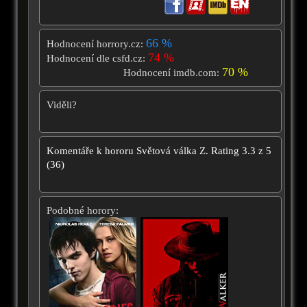
66 %
Hodnocení horrory.cz:
74 %
Hodnocení dle csfd.cz:
70 %
Hodnocení imdb.com:
Viděli?
Komentáře k hororu
Světová válka Z.
Rating
3.3
z
5
(
36
)
Podobné horory: