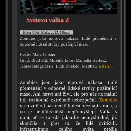
Světová válka Z
Horor USA, Malta, 2013, 116min
Zombies jako morová nákaza. Lidé přeměnění v
odporné lidské stvůry požírající maso.
Režie:
Marc Forster
Hrají
: Brad Pitt, Mireille Enos, Daniella Kertesz,
James Badge Dale, Ludi Boeken, Matthew
a další..
Zombies jsou jako morová nákaza. Lidé
přeměnění v odporné lidské stvůry požírající
maso. Ani mrtví ani živí, ale pro nás normální
lidi rozhodně extrémně nebezpeční.
Zombies
na rozdíl od nás necítí bolest, neznají strach, a
co je nejdůležitější, nepřemýšlejí. Válka s
nimi, ať se to zdá jakkoliv nemyslitelné, již
skončila. I přes to, že lidé zvítězili,
infrastruktura celého světa prošla