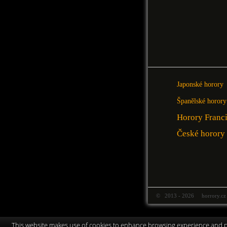
Japonské horory
Španělské horory
Horory Franc
České horory
© 2013 - 2026 horrory.cz
This website makes use of cookies to enhance browsing experience and pr