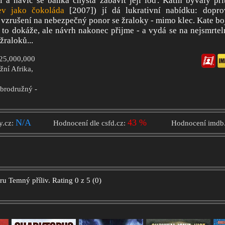
 a navíc se banka chystá zabavit její loď. Katin bývalý přít
ev jako čokoláda
[2007]) jí dá lukrativní nabídku: dopro
vzrušení na nebezpečný ponor se žraloky - mimo klec. Kate bo
 to dokáže, ale návrh nakonec přijme - a vydá se na nejsmrtel
žraloků...
$25,000,000
ižní Afrika,
obrodružný -
N/A
43 %
y.cz:
Hodnocení dle csfd.cz:
Hodnocení imdb
oru
Temný příliv.
Rating
0
z
5
(
0
)