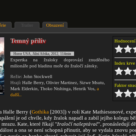
érie
Trailer
Obsazení
Temný příliv
Hodnocen
Horor USA, Jižní Afrika, 2012, 114min
Expertka na žraloky doprovází znuděného
Index krv
milionáře pod hladinu moře do žraločí zátoky.
Režie:
John Stockwell
Hrají
: Halle Berry, Olivier Martinez, Sizwe Msutu,
Faktor str
Mark Elderkin, Thoko Ntshinga, Henrik Vos,
a
další..
a Halle Berry (
Gothika
[2003]) v roli Kate Mathiesonové, expe
zapálení je od chvíle, kdy žralok napadl a zabil jejího kolegu 
mrazu. Kate, které říkají "
žraločí našeptávač
", pronásledují 
dálost a ona se není schopná přinutit, aby se vydala znovu po