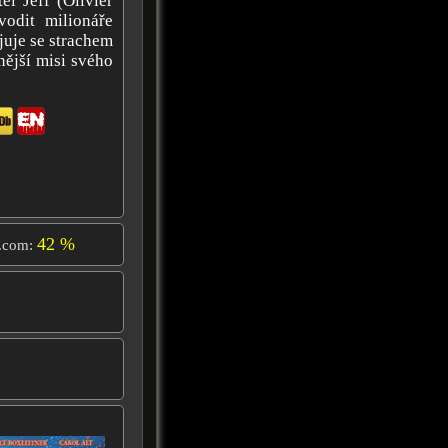
el Jeff (Olivier
vodit milionáře
juje se strachem
nější misi svého
42 %
.com: