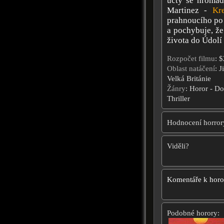
účty se hromadí
Martinez -
Kr
prahnoucího po 
a pochybuje, že
života do Údolí 
Rozpočet filmu
: 
Oblast natáčení
: J
Velká Británie
Žánry
: Horor - D
Thriller
Hodnocení horror
Viděli?
Komentáře k hor
Podobné horory: