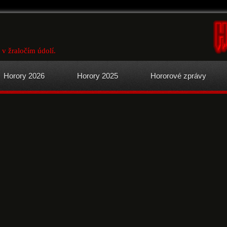
v žraločím údolí.
Horory 2026
Horory 2025
Hororové zprávy