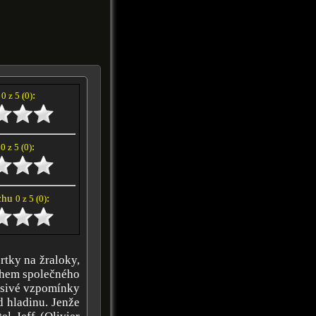
í
:
0 z 5 (0)
e
:
0 z 5 (0)
achu
:
0 z 5 (0)
rtky na žraloky,
během společného
děsivé vzpomínky
d hladinu. Jenže