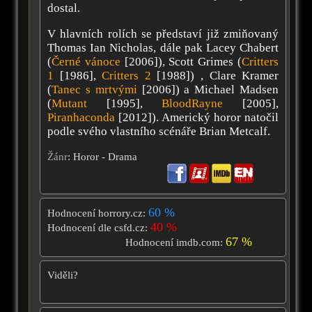
dostal.
V hlavních rolích se představí již zmiňovaný
Thomas Ian Nicholas, dále pak Lacey Chabert
(
Černé vánoce
[2006]), Scott Grimes (
Critters
1
[1986],
Critters 2
[1988]) , Clare Kramer
(
Tanec s mrtvými
[2006]) a Michael Madsen
(
Mutant
[1995],
BloodRayne
[2005],
Piranhaconda
[2012]). Americký horor natočil
podle svého vlastního scénáře Brian Metcalf.
Žánr
: Horor - Drama
60 %
Hodnocení horrory.cz:
40 %
Hodnocení dle csfd.cz:
67 %
Hodnocení imdb.com:
Viděli?