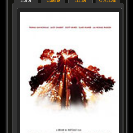
Horor
Galérie
Trailer
Obsazení