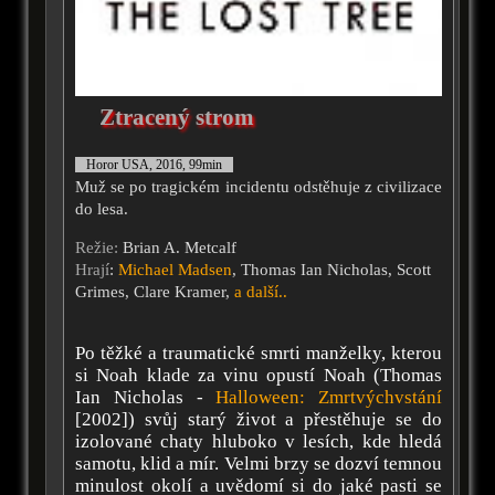
Ztracený strom
Horor USA, 2016, 99min
Muž se po tragickém incidentu odstěhuje z civilizace
do lesa.
Režie:
Brian A. Metcalf
Hrají
:
Michael Madsen
, Thomas Ian Nicholas, Scott
Grimes, Clare Kramer,
a další..
Po těžké a traumatické smrti manželky, kterou
si Noah klade za vinu opustí Noah (Thomas
Ian Nicholas -
Halloween: Zmrtvýchvstání
[2002]) svůj starý život a přestěhuje se do
izolované chaty hluboko v lesích, kde hledá
samotu, klid a mír. Velmi brzy se dozví temnou
minulost okolí a uvědomí si do jaké pasti se