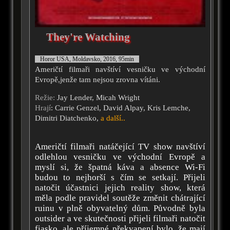
They're Watching
Horor USA, Moldavsko, 2016, 95min
Američtí filmaři navštíví vesničku ve východní
Evropě,jenže tam nejsou zrovna vítáni.
Režie:
Jay Lender, Micah Wright
Hrají
: Carrie Genzel, David Alpay, Kris Lemche,
Dimitri Diatchenko,
a další..
Američtí filmaři natáčející TV show navštíví
odlehlou vesničku ve východní Evropě a
myslí si, že špatná káva a absence Wi-Fi
budou to nejhorší s čím se setkají. Přijeli
natočit účastnici jejich reality show, která
měla podle pravidel soutěže změnit chátrající
ruinu v plně obyvatelný dům. Původně byla
outsider a ve skutečnosti přijeli filmaři natočit
fiasko, ale příjemné překvapení bylo, že mají