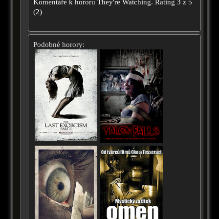
Komentáře k hororu
They're Watching.
Rating
3
z
5
(
2
)
Podobné horory: