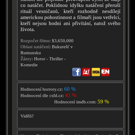
co natáčet. Poklidnou idylku natáčení přeruší
rituál vesničanů, kteří rozhodně nesdílejí
americkou pohostinnost a filmaři jsou vetřelci,
kteří nejsou hodni ani přivítání, natož svého
života.
Rozpočet filmu
: $3,650,000
Oblast natáčení
: Bukurešť v
Rumunsku
Žánry
: Horor - Thriller -
Komedie
60 %
Hodnocení horrory.cz:
41 %
Hodnocení dle csfd.cz:
59 %
Hodnocení imdb.com:
Viděli?