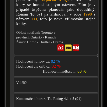
který se honosí stejným názvem. Film je v
případě úspěchu plánován jako dvoudílný.
Román
To
byl již zfilmován v roce
1990
s
názvem
TO
, toto je nové zfilmování stejné
knihy.
Oblast natáčení
: Toronto v
provincii Ontario - Kanada
Žánry
: Horor - Thriller - Drama
82 %
Hodnocení horrory.cz:
82 %
Hodnocení dle csfd.cz:
83 %
Hodnocení imdb.com:
Viděli?
Komentáře k hororu
To.
Rating
4.1
z
5
(
91
)