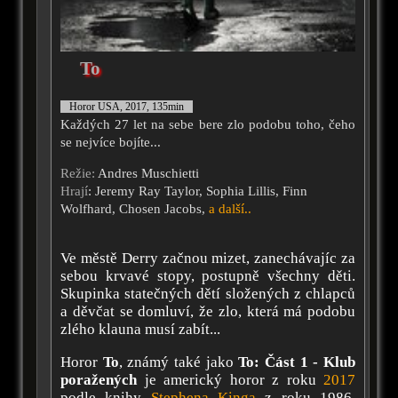
To
Horor USA, 2017, 135min
Každých 27 let na sebe bere zlo podobu toho, čeho
se nejvíce bojíte...
Režie:
Andres Muschietti
Hrají
: Jeremy Ray Taylor, Sophia Lillis, Finn
Wolfhard, Chosen Jacobs,
a další..
Ve městě Derry začnou mizet, zanechávajíc za
sebou krvavé stopy, postupně všechny děti.
Skupinka statečných dětí složených z chlapců
a děvčat se domluví, že zlo, která má podobu
zlého klauna musí zabít...
Horor
To
, známý také jako
To: Část 1 - Klub
poražených
je americký horor z roku
2017
podle knihy
Stephena Kinga
z roku 1986,