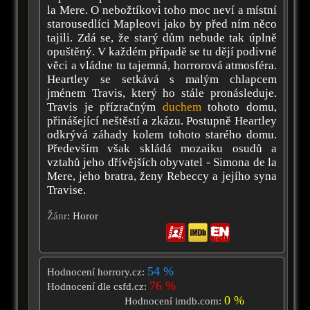
la Mere. O nebožtíkovi toho moc neví a místní
starousedlíci Mapleovi jako by před ním něco
tajili. Zdá se, že starý dům nebude tak úplně
opuštěný. V každém případě se tu dějí podivné
věci a vládne tu tajemná, horrorová atmosféra.
Heartley se setkává s malým chlapcem
jménem Travis, který ho stále pronásleduje.
Travis je přízračným
duchem
tohoto domu,
přinášející neštěstí a zkázu. Postupně Heartley
odkrývá záhady kolem tohoto starého domu.
Především však skládá mozaiku osudů a
vztahů jeho dřívějších obyvatel - Simona de la
Mere, jeho bratra, ženy Rebeccy a jejího syna
Travise.
Žánr
: Horor
54 %
Hodnocení horrory.cz:
76 %
Hodnocení dle csfd.cz:
0 %
Hodnocení imdb.com: