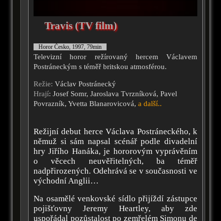
Travis (TV film)
Horor Česko, 1997, 79min
Televizní horor režírovaný hercem Václavem
Postráneckým s téměř britskou atmosférou.
Režie:
Václav Postránecký
Hrají
: Josef Somr, Jaroslava Tvrzníková, Pavel
Povrazník, Yvetta Blanarovicová,
a další..
Režijní debut herce Václava Postráneckého, k
němuž si sám napsal scénář podle divadelní
hry Jiřího Hanáka, je hororovým vyprávěním
o věcech neuvěřitelných, ba téměř
nadpřirozených. Odehrává se v současnosti ve
východní Anglii…
Na osamělé venkovské sídlo přijíždí zástupce
pojišťovny Jeremy Heartley, aby zde
uspořádal pozůstalost po zemřelém Simonu de