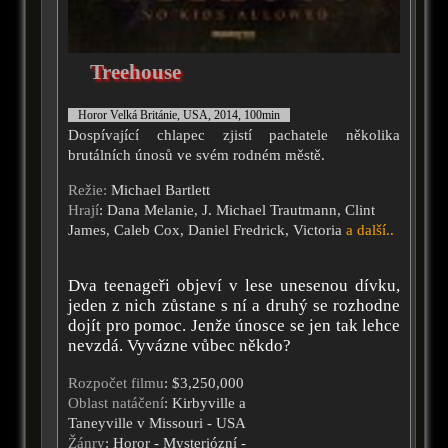
Treehouse
Horor Velká Británie, USA, 2014, 100min
Dospívající chlapec zjistí pachatele několika
brutálních únosů ve svém rodném městě.
Režie:
Michael Bartlett
Hrají
: Dana Melanie, J. Michael Trautmann, Clint
James, Caleb Cox, Daniel Fredrick, Victoria
a další..
Dva teenageři objeví v lese unesenou dívku,
jeden z nich zůstane s ní a druhý se rozhodne
dojít pro pomoc. Jenže únosce se jen tak lehce
nevzdá. Vyvázne vůbec někdo?
Rozpočet filmu
: $3,250,000
Oblast natáčení
: Kirbyville a
Taneyville v Missouri - USA
Žánry
: Horor - Mysteriózní -