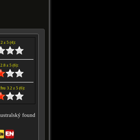
í
:
2 z 5 (4)
e
:
2.8 z 5 (6)
achu
:
3.2 z 5 (6)
Australský found