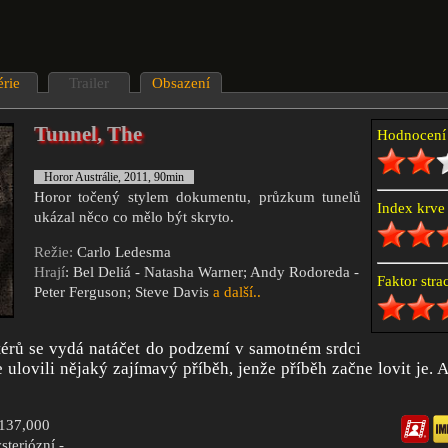
érie
Trailer
Obsazení
Tunnel, The
Hodnocen
Horor Austrálie, 2011, 90min
Horor točený stylem dokumentu, průzkum tunelů
Index krv
ukázal něco co mělo být skryto.
Režie:
Carlo Ledesma
Hrají
: Bel Deliá - Natasha Warner; Andy Rodoreda -
Faktor str
Peter Ferguson; Steve Davis
a další..
térů se vydá natáčet do podzemí v samotném srdci
 ulovili nějaký zajímavý příběh, jenže příběh začne lovit je. 
$137,000
steriózní -