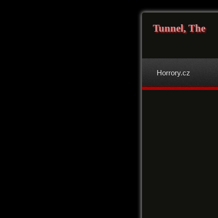
Tunnel, The
Horrory.cz