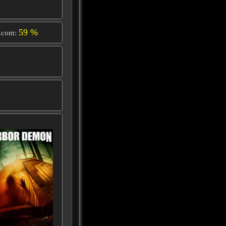
59 %
.com: