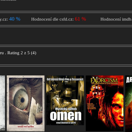
40 %
61 %
y.cz:
Hodnocení dle csfd.cz:
Hodnocení imdb
oru
.
Rating
2
z
5
(
4
)