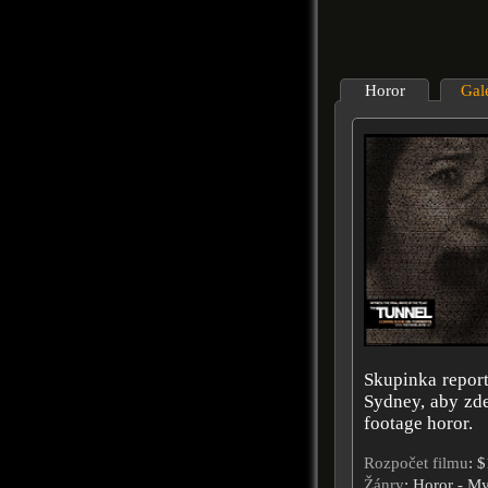
Horor
Gal
Skupinka repor
Sydney, aby zde
footage horor.
Rozpočet filmu
: 
Žánry
: Horor - My