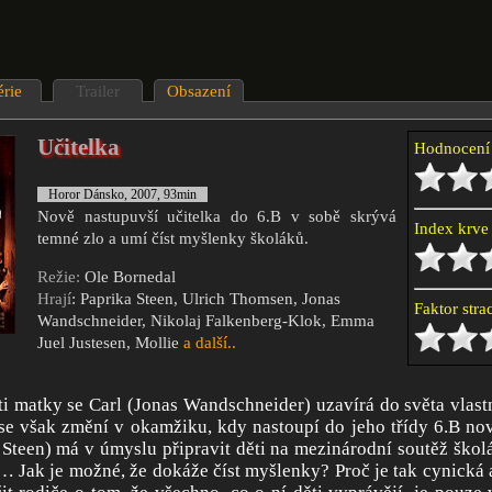
érie
Trailer
Obsazení
Učitelka
Hodnocen
Horor Dánsko, 2007, 93min
Nově nastupuvší učitelka do 6.B v sobě skrývá
Index krv
temné zlo a umí číst myšlenky školáků.
Režie:
Ole Bornedal
Hrají
: Paprika Steen, Ulrich Thomsen, Jonas
Faktor str
Wandschneider, Nikolaj Falkenberg-Klok, Emma
Juel Justesen, Mollie
a další..
ti matky se Carl (Jonas Wandschneider) uzavírá do světa vlas
e však změní v okamžiku, kdy nastoupí do jeho třídy 6.B nov
Steen) má v úmyslu připravit děti na mezinárodní soutěž školá
… Jak je možné, že dokáže číst myšlenky? Proč je tak cynická a 