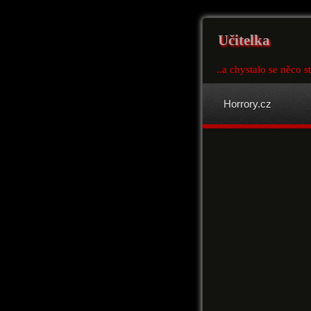
Učitelka
..a chystalo se něco s
Horrory.cz