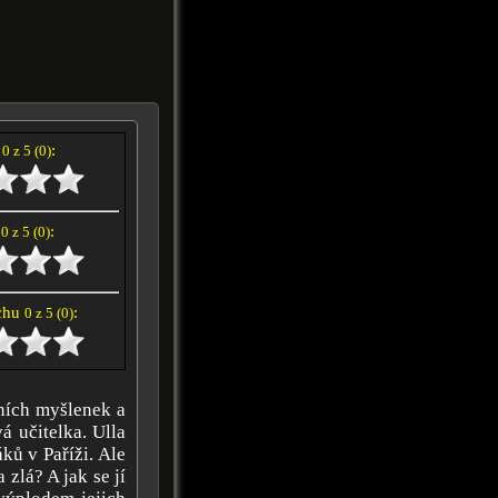
í
:
0 z 5 (0)
e
:
0 z 5 (0)
achu
:
0 z 5 (0)
tních myšlenek a
á učitelka. Ulla
ků v Paříži. Ale
zlá? A jak se jí