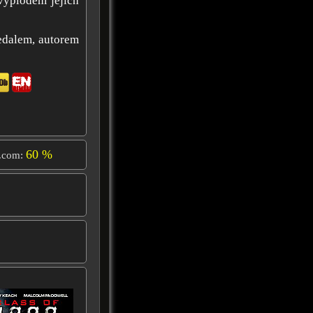
 výplodem jejich
edalem, autorem
60 %
.com: