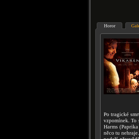
Horor
Gal
Po tragické smr
vzpomínek. To s
Harms (Paprika 
něco tu nehraje