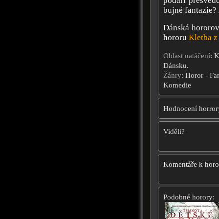
podaří přesvědč
bujné fantazie?
Dánská hororov
hororu
Kletba z
Oblast natáčení
: 
Dánsku.
Žánry
: Horor - Fa
Komedie
Hodnocení horror
Viděli?
Komentáře k hor
Podobné horory: