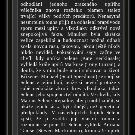
odhodlání jednoho zrazeného upířího
válečníka znovu rozžehlo plamen staletí
trvající války podlých predátorů. Nenasytná
nesmrtelná touha přijít na odhalení prapůvodu
sporu mezi upíry a vlkodlaky odkrývá nová
znepokojivá fakta. Minulost byla zkrátka
velice zapeklitá a budoucnost možná odhalí
zcela novou rasu, takovou, jakou ještě nikdy
nikdo neviděl. Pokračování ságy začne ve
chvíli kdy upírka Selene (Kate Beckinsale)
vyhledá krále upírů Markuse (Tony Curran), a
doufá, že s ním bude moci smlouvat o život.
Kříženec Michael (Scott Speedman) se spojí se
Selene v jejím boji, jenže si nevěří protože v
sobě nedokáže zkrotit krev vlkodlaka, takže
Selene jeho spojenectví odmítá. Ve chvíli, kdy
Marcus Selene přepadne, aby ji mohl zničit, se
ukáže jejich láska být silnější, než genetické
předpoklady. V následujících bojích Selene
zjistí, že ji zradila její vlastní rodina a
rozhodne se pomstít. Selene vyhledá Adriana
Tanise (Steven Mackintosh), kronikáře upírů,