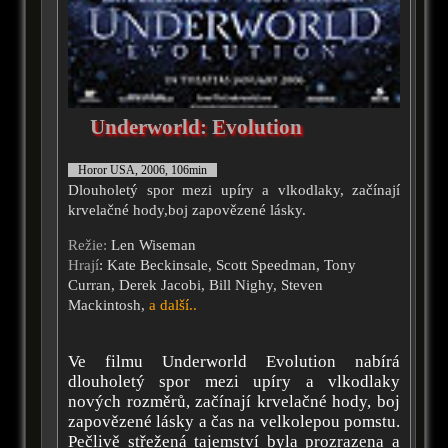
Underworld: Evolution
Horor USA, 2006, 106min
Dlouholetý spor mezi upíry a vlkodlaky, začínají
krvelačné hody,boj zapovězené lásky.
Režie:
Len Wiseman
Hrají
: Kate Beckinsale, Scott Speedman, Tony
Curran, Derek Jacobi, Bill Nighy, Steven
Mackintosh,
a další..
Ve filmu Underworld Evolution nabírá
dlouholetý spor mezi upíry a vlkodlaky
nových rozměrů, začínají krvelačné hody, boj
zapovězené lásky a čas na velkolepou pomstu.
Pečlivě střežená tajemství byla prozrazena a