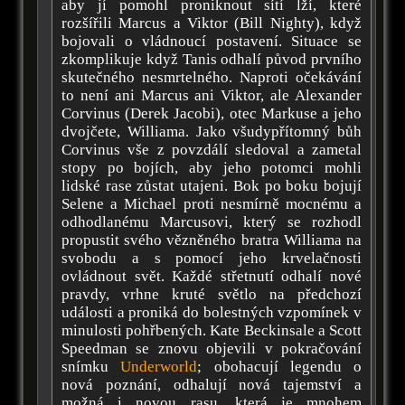
aby jí pomohl proniknout sítí lží, které
rozšířili Marcus a Viktor (Bill Nighty), když
bojovali o vládnoucí postavení. Situace se
zkomplikuje když Tanis odhalí původ prvního
skutečného nesmrtelného. Naproti očekávání
to není ani Marcus ani Viktor, ale Alexander
Corvinus (Derek Jacobi), otec Markuse a jeho
dvojčete, Williama. Jako všudypřítomný bůh
Corvinus vše z povzdálí sledoval a zametal
stopy po bojích, aby jeho potomci mohli
lidské rase zůstat utajeni. Bok po boku bojují
Selene a Michael proti nesmírně mocnému a
odhodlanému Marcusovi, který se rozhodl
propustit svého vězněného bratra Williama na
svobodu a s pomocí jeho krvelačnosti
ovládnout svět. Každé střetnutí odhalí nové
pravdy, vrhne kruté světlo na předchozí
události a proniká do bolestných vzpomínek v
minulosti pohřbených. Kate Beckinsale a Scott
Speedman se znovu objevili v pokračování
snímku
Underworld
; obohacují legendu o
nová poznání, odhalují nová tajemství a
možná i novou rasu, která je mnohem