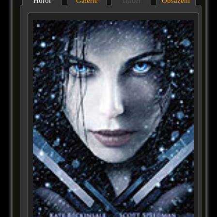
Horor
Galérie
Trailer
Obsazení