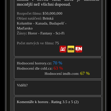
mocnější než všichni doposud.
Rozpočet filmu
: $50,000,000
Oblast natáčení
: Britská
Kolumbie - Kanada, Budapešť -
Maďarsko
Žánry
: Horor - Fantasy - Sci-Fi
Počet mrtvých ve filmu
: 75
70 %
Hodnocení horrory.cz:
63 %
Hodnocení dle csfd.cz:
67 %
Hodnocení imdb.com:
Viděli?
Komentáře k hororu
.
Rating
3.5
z
5
(
2
)