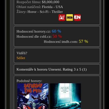
Rozpočet filmu
: $8,000,000
Oblast natáčení
: Florida - USA
Žánry
: Horor - Sci-Fi - Thriller
60 %
Hodnocení horrory.cz:
50 %
Hodnocení dle csfd.cz:
57 %
Hodnocení imdb.com:
Viděli?
Sdílet
Komentáře k hororu
Uneseni.
Rating
3
z
5
(
1
)
Podobné horory: