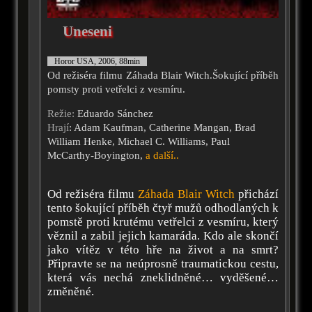
Uneseni
Horor USA, 2006, 88min
Od režiséra filmu Záhada Blair Witch.Šokující příběh
pomsty proti vetřelci z vesmíru.
Režie:
Eduardo Sánchez
Hrají
: Adam Kaufman, Catherine Mangan, Brad
William Henke, Michael C. Williams, Paul
McCarthy-Boyington,
a další..
Od režiséra filmu
Záhada Blair Witch
přichází
tento šokující příběh čtyř mužů odhodlaných k
pomstě proti krutému vetřelci z vesmíru, který
věznil a zabil jejich kamaráda. Kdo ale skončí
jako vítěz v této hře na život a na smrt?
Připravte se na neúprosně traumatickou cestu,
která vás nechá zneklidněné… vyděšené…
změněné.