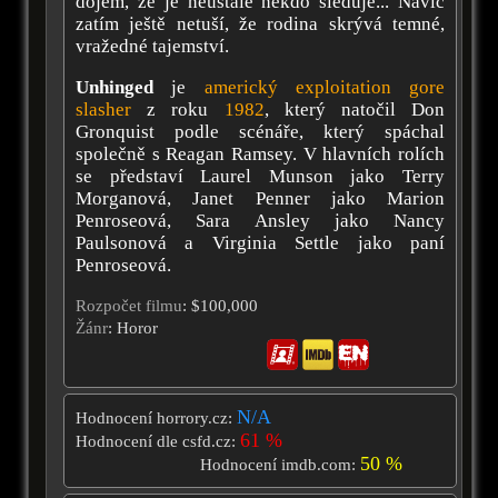
dojem, že je neustále někdo sleduje... Navíc
zatím ještě netuší, že rodina skrývá temné,
vražedné tajemství.
Unhinged
je
americký
exploitation
gore
slasher
z roku
1982
, který natočil Don
Gronquist podle scénáře, který spáchal
společně s Reagan Ramsey. V hlavních rolích
se představí Laurel Munson jako Terry
Morganová, Janet Penner jako Marion
Penroseová, Sara Ansley jako Nancy
Paulsonová a Virginia Settle jako paní
Penroseová.
Rozpočet filmu
: $100,000
Žánr
: Horor
N/A
Hodnocení horrory.cz:
61 %
Hodnocení dle csfd.cz:
50 %
Hodnocení imdb.com: