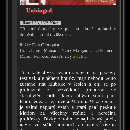
Unhinged
Horor USA, 1982, 79min
Tři středoškolačky se po autonehodě probudí v
domě daleko od civilizace...
Režie:
Don Gronquist
Hrají
: Laurel Munson - Terry Morgan; Janet Penner -
Marion Penrose; Sara Ansley
a další..
Tři mladé dívky cestují společně na jazzový
festival, ale během bouřky mají nehodu. Auto
zůstane stát hluboko v lesích a oni se po
probuzení z bezvědomí proberou ve
starobylém sídle, který obývá stará paní
Penroseová a její dcera Marion. Mezi ženami
je velmi napjatý vztah a stará paní peskuje
Marion za všechny reálné i nereálné
prohřešky. Dívky z toho nemají dobrý pocit,
navíc ze stále tuhnoucí atmosféry získají