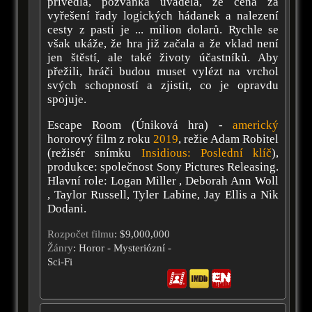
přivedla, pozvánka uváděla, že cena za
vyřešení řady logických hádanek a nalezení
cesty z pasti je ... milion dolarů. Rychle se
však ukáže, že hra již začala a že vklad není
jen štěstí, ale také životy účastníků. Aby
přežili, hráči budou muset vylézt na vrchol
svých schopností a zjistit, co je opravdu
spojuje.
Escape Room (Úniková hra) -
americký
hororový film z roku
2019
, režie Adam Robitel
(režisér snímku
Insidious: Poslední klíč
),
produkce: společnost Sony Pictures Releasing.
Hlavní role: Logan Miller , Deborah Ann Woll
, Taylor Russell, Tyler Labine, Jay Ellis a Nik
Dodani.
Rozpočet filmu
: $9,000,000
Žánry
: Horor - Mysteriózní -
Sci-Fi