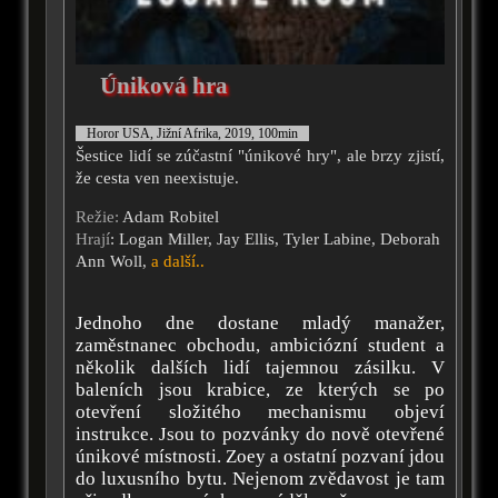
Úniková hra
Horor USA, Jižní Afrika, 2019, 100min
Šestice lidí se zúčastní "únikové hry", ale brzy zjistí,
že cesta ven neexistuje.
Režie:
Adam Robitel
Hrají
: Logan Miller, Jay Ellis, Tyler Labine, Deborah
Ann Woll,
a další..
Jednoho dne dostane mladý manažer,
zaměstnanec obchodu, ambiciózní student a
několik dalších lidí tajemnou zásilku. V
baleních jsou krabice, ze kterých se po
otevření složitého mechanismu objeví
instrukce. Jsou to pozvánky do nově otevřené
únikové místnosti. Zoey a ostatní pozvaní jdou
do luxusního bytu. Nejenom zvědavost je tam