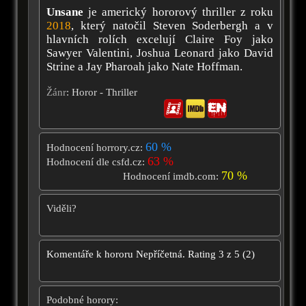
Unsane
je americký hororový thriller z roku
2018
, který natočil Steven Soderbergh a v
hlavních rolích excelují Claire Foy jako
Sawyer Valentini, Joshua Leonard jako David
Strine a Jay Pharoah jako Nate Hoffman.
Žánr
: Horor - Thriller
60 %
Hodnocení horrory.cz:
63 %
Hodnocení dle csfd.cz:
70 %
Hodnocení imdb.com:
Viděli?
Komentáře k hororu
Nepříčetná.
Rating
3
z
5
(
2
)
Podobné horory: