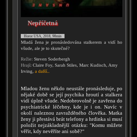
Nepříčetná
Horor USA, 2018, 98min
Mladá žena je pronásledována stalkerem a vidí ho
všude, ale je to skutečné?
Režie:
Steven Soderbergh
Hrají
: Claire Foy, Sarah Stiles, Marc Kudisch, Amy
Irving,
a další..
Mladou ženu někdo neustále pronásleduje, po
nějaké době se její psychika hroutí a stalkera
vidí úplně všude. Nedobrovolně je zavřena do
psychiatrické léčebny, kde je i on. Navíc v
okolí naleznou zavražděného člověka. Matka
ženy ji přestává brát telefony a hrdinka si musí
položit nejzákladnější otázku: "Komu můžete
věřit, kdy nevěříte ani sobě?"