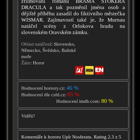
zfilmování románu BRAMA STOKERA
DRACULA a tak pozměnil jména osob a
dějiště příběhu zasadil do fiktivního městečka
WISMAR. Zajímavostí také je, že Murnau
natáčel scény z Orlokova hradu na
slovenském Oravském zámku.
Oblast natáčení
: Slovensko,
Německo, Švédsko, Baltské
moře
Žánr
: Horor
46 %
Hodnocení horrory.cz:
85 %
Hodnocení dle csfd.cz:
80 %
Hodnocení imdb.com:
Viděli?
Komentáře k hororu
Upír Nosferatu.
Rating
2.3
z
5