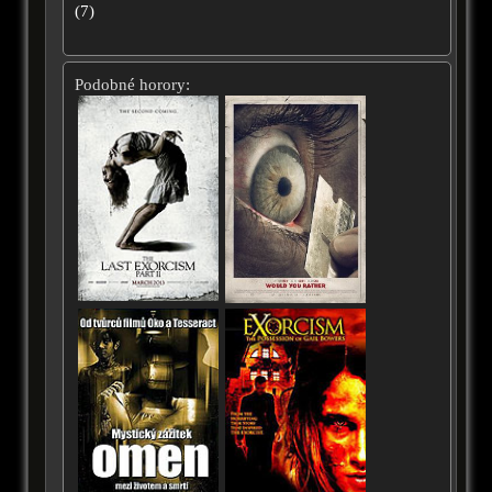
(
7
)
Podobné horory: