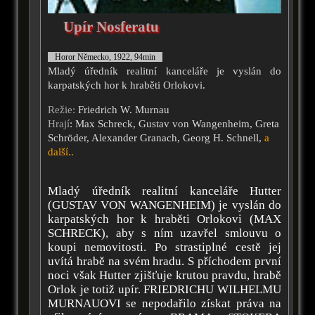
Upír Nosferatu
Horor Německo, 1922, 94min
Mladý úředník realitní kanceláře je vyslán do
karpatských hor k hraběti Orlokovi.
Režie:
Friedrich W. Murnau
Hrají
: Max Schreck, Gustav von Wangenheim, Greta
Schröder, Alexander Granach, Georg H. Schnell,
a
další..
Mladý úředník realitní kanceláře Hutter
(GUSTAV VON WANGENHEIM) je vyslán do
karpatských hor k hraběti Orlokovi (MAX
SCHRECK), aby s ním uzavřel smlouvu o
koupi nemovitosti. Po strastiplné cestě jej
uvítá hrabě na svém hradu. S příchodem první
noci však Hutter zjišťuje krutou pravdu, hrabě
Orlok je totiž upír. FRIEDRICHU WILHELMU
MURNAUOVI se nepodařilo získat práva na