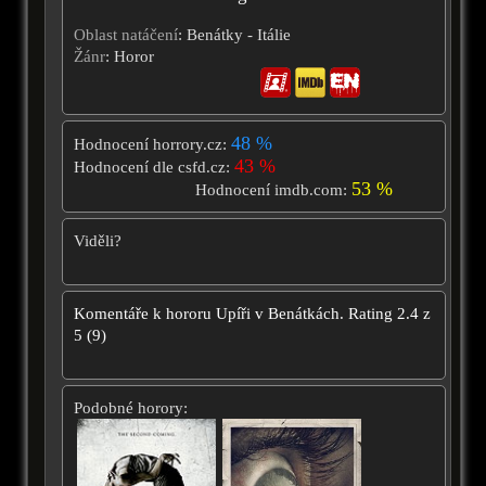
Oblast natáčení
: Benátky - Itálie
Žánr
: Horor
48 %
Hodnocení horrory.cz:
43 %
Hodnocení dle csfd.cz:
53 %
Hodnocení imdb.com:
Viděli?
Komentáře k hororu
Upíři v Benátkách.
Rating
2.4
z
5
(
9
)
Podobné horory: