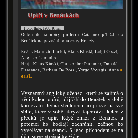
Upíři v Benátkách
Horor Itálie, 1988, 97min
Odborník na upíry profesor Catalano přijíždí do
Benátek na pozvání princezny Heliety.
Režie:
Maurizio Lucidi, Klaus Kinski, Luigi Cozzi,
Augusto Caminito
Hrají
: Klaus Kinski, Christopher Plummer, Donald
Pleasence, Barbara De Rossi, Yorgo Voyagis, Anne
a
další..
Významný anglický učenec, který se zajímá o
věci kolem upírů, přijíždí do Benátek v době
karnevalu. Jedna šlechtična ho pozve na své
sídlo, které v sobě ukrývá tajemství. Jeden z
předků je upír. Když zmizí z Benátek a
potomci ho hodlají zachránit, začnou ho
vyvolávat na seanci. S jeho příchodem se na
dům snese strašná tragédie.