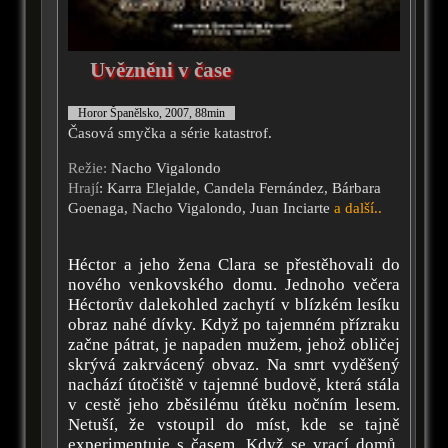
Uvězněni v čase
Horor Španělsko, 2007, 88min
Časová smyčka a série katastrof.
Režie:
Nacho Vigalondo
Hrají
: Karra Elejalde, Candela Fernández, Bárbara
Goenaga, Nacho Vigalondo, Juan Inciarte
a další..
Héctor a jeho žena Clara se přestěhovali do
nového venkovského domu. Jednoho večera
Héctorův dalekohled zachytí v blízkém lesíku
obraz nahé dívky. Když po tajemném přízraku
začne pátrat, je napaden mužem, jehož obličej
skrývá zakrvácený obvaz. Na smrt vyděšený
nachází útočiště v tajemné budově, která stála
v cestě jeho zběsilému útěku nočním lesem.
Netuší, že vstoupil do míst, kde se tajně
experimentuje s časem. Když se vrací domů,