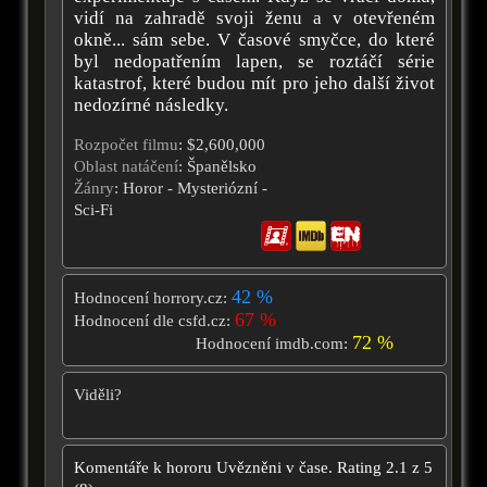
vidí na zahradě svoji ženu a v otevřeném
okně... sám sebe. V časové smyčce, do které
byl nedopatřením lapen, se roztáčí série
katastrof, které budou mít pro jeho další život
nedozírné následky.
Rozpočet filmu
: $2,600,000
Oblast natáčení
: Španělsko
Žánry
: Horor - Mysteriózní -
Sci-Fi
42 %
Hodnocení horrory.cz:
67 %
Hodnocení dle csfd.cz:
72 %
Hodnocení imdb.com:
Viděli?
Komentáře k hororu
Uvězněni v čase.
Rating
2.1
z
5