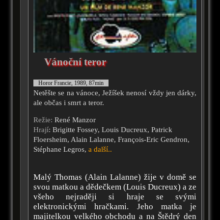
Vánoční teror
Horor Francie, 1989, 87min
Netěšte se na vánoce, Ježíšek nenosí vždy jen dárky,
ale občas i smrt a teror.
Režie:
René Manzor
Hrají
: Brigitte Fossey, Louis Ducreux, Patrick
Floersheim, Alain Lalanne, François-Eric Gendron,
Stéphane Legros,
a další..
Malý Thomas (Alain Lalanne) žije v domě se
svou matkou a dědečkem (Louis Ducreux) a ze
všeho nejraději si hraje se svými
elektronickými hračkami. Jeho matka je
majitelkou velkého obchodu a na Štědrý den