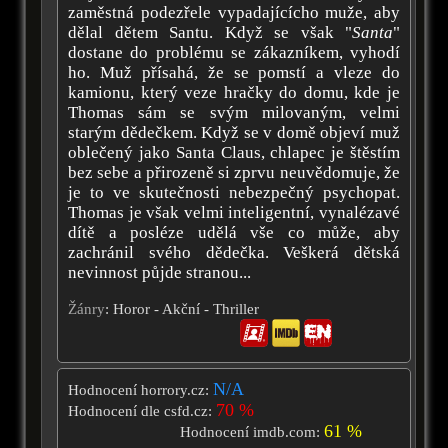
zaměstná podezřele vypadajícícho muže, aby
dělal dětem Santu. Když se však "
Santa
"
dostane do problému se zákazníkem, vyhodí
ho. Muž přísahá, že se pomstí a vleze do
kamionu, který veze hračky do domu, kde je
Thomas sám se svým milovaným, velmi
starým dědečkem. Když se v domě objeví muž
oblečený jako Santa Claus, chlapec je štěstím
bez sebe a přirozeně si zprvu neuvědomuje, že
je to ve skutečnosti nebezpečný psychopat.
Thomas je však velmi inteligentní, vynalézavé
dítě a posléze udělá vše co může, aby
zachránil svého dědečka. Veškerá dětská
nevinnost půjde stranou...
Žánry
: Horor - Akční - Thriller
N/A
Hodnocení horrory.cz:
70 %
Hodnocení dle csfd.cz:
61 %
Hodnocení imdb.com: