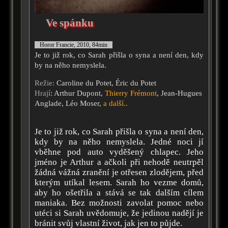
Ve spánku
Horor Francie, 2010, 84min
Je to již rok, co Sarah přišla o syna a není den, kdy
by na něho nemyslela.
Režie:
Caroline du Potet, Éric du Potet
Hrají
: Arthur Dupont,
Thierry Frémont
, Jean-Hugues
Anglade, Léo Moser,
a další..
Je to již rok, co Sarah přišla o syna a není den,
kdy by na něho nemyslela. Jedné noci jí
vběhne pod auto vyděšený chlapec. Jeho
jméno je Arthur a ačkoli při nehodě neutrpěl
žádná vážná zranění je otřesen zlodějem, před
kterým utíkal lesem. Sarah ho vezme domů,
aby ho ošetřila a stává se tak dalším cílem
maniaka. Bez možnosti zavolat pomoc nebo
utéci si Sarah uvědomuje, že jedinou nadějí je
bránit svůj vlastní život, jak jen to půjde.