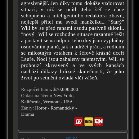
agresivnější. Jen díky tomu dokáže vzdorovat
situaci, v níž se ocitl. Jeho šéf se chce
schopného a inteligentního redaktora zbavit,
nejlepší přítel mu svedl manželku... "Starý"
Will by se před ranami osudu pasivně sklonil,
"nový" Will se rozhodne situace razantně řešit
a postavit se na odpor. Jeho dny jsou vyplněny
osnováním plánů, jak si udržet práci, a rodícím
se milostným vztahem k šéfově krásné dceři
Lauře. Noci jsou zahaleny tajemstvím. Will se
probouzí zkrvavený a ve svých kapsách
nachází důkazy hrůzné skutečnosti, že jeho
život po setmění ovládá vlčí vášeň.
Rozpočet filmu
: $70,000,000
Oblast natáčení
: New York,
Kalifornie, Vermont - USA
Žánry
: Horor - Romantický -
Drama
82 %