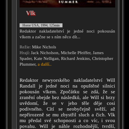
Vlk
Horor USA, 1994, 125min
Redaktor nakladatelství je jedné noci pokousán
vlkem a začne se s ním něco dít...
Režie:
Mike Nichols
Hrají
: Jack Nicholson, Michelle Pfeiffer, James
Spader, Kate Nelligan, Richard Jenkins, Christopher
Plummer,
a další..
Redaktor newyorského nakladatelství Will
Randall je jedné noci na opuštěné silnici
pokousán vlkem. Zpočátku se zdá, že se
zranění obejde bez následků, ale Will si brzy
uvědomí, že se v jeho těle děje cosi
podivného. Cítí se neobyčejně svěží, až
nepřirozeně se mu zbystřil sluch a čich. Vlk
mu předal své schopnosti a co víc, i svou
povahu. Will je náhle rozhodnější, tvrdší,