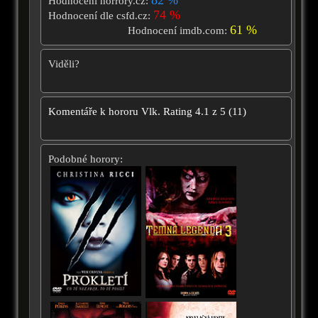
Hodnocení horrory.cz:
74 %
Hodnocení dle csfd.cz:
61 %
Hodnocení imdb.com:
Viděli?
Komentáře k hororu
Vlk.
Rating
4.1
z
5
(
11
)
Podobné horory: