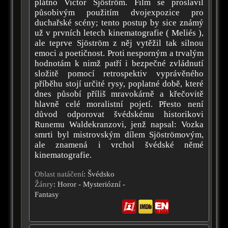
plátno Victor Sjöström. Film se proslavil
působivým použitím dvojexpozice pro
duchařské scény; tento postup by sice známý
už v prvních letech kinematografie ( Meliés ),
ale teprve Sjöström z něj vytěžil tak silnou
emoci a poetičnost. Proti nesporným a trvalým
hodnotám k nimž patří i bezpečné zvládnutí
složitě pomocí retrospektiv vyprávěného
příběhu stojí určité rysy, poplatné době, které
dnes působí příliš mravokárně a křečovitě
hlavně celé moralistní pojetí. Přesto není
důvod odporovat švédskému historikovi
Runemu Waldekranzovi, jenž napsal: Vozka
smrti byl mistrovským dílem Sjöströmovým,
ale znamená i vrchol švédské němé
kinematografie.
Oblast natáčení
: Švédsko
Žánry
: Horor - Mysteriózní -
Fantasy