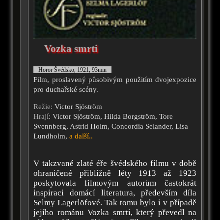
Vozka smrti
Horor Švédsko, 1921, 93min
Film, proslavený působivým použitím dvojexpozice
pro duchařské scény.
Režie:
Victor Sjöström
Hrají
: Victor Sjöström, Hilda Borgström, Tore
Svennberg, Astrid Holm, Concordia Selander, Lisa
Lundholm,
a další..
V takzvané zlaté éře švédského filmu v době
ohraničené přibližně léty 1913 až 1923
poskytovala filmovým autorům častokrát
inspiraci domácí literatura, především díla
Selmy Lagerlöfové. Tak tomu bylo i v případě
jejího románu Vozka smrti, který převedl na