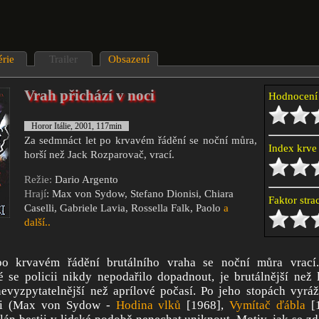
érie
Trailer
Obsazení
Vrah přichází v noci
Hodnocen
Horor Itálie, 2001, 117min
Za sedmnáct let po krvavém řádění se noční můra,
Index krv
horší než Jack Rozparovač, vrací.
Režie:
Dario Argento
Hrají
: Max von Sydow, Stefano Dionisi, Chiara
Faktor str
Caselli, Gabriele Lavia, Rossella Falk, Paolo
a
další..
po krvavém řádění brutálního vraha se noční můra vrací.
 se policii nikdy nepodařilo dopadnout, je brutálnější než 
evyzpytatelnější než aprílové počasí. Po jeho stopách vyrá
ti (Max von Sydow -
Hodina vlků
[1968],
Vymítač ďábla
[1