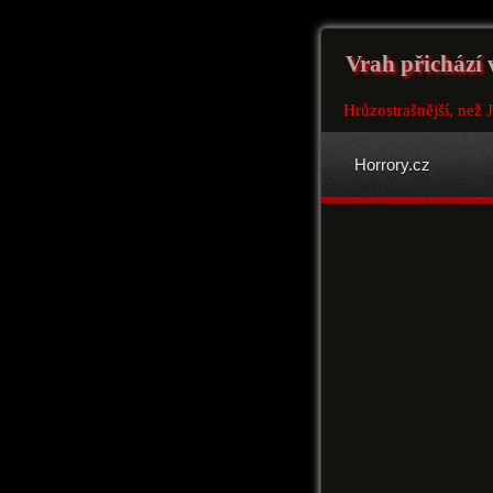
Vrah přichází 
Hrůzostrašnější, než
Horrory.cz