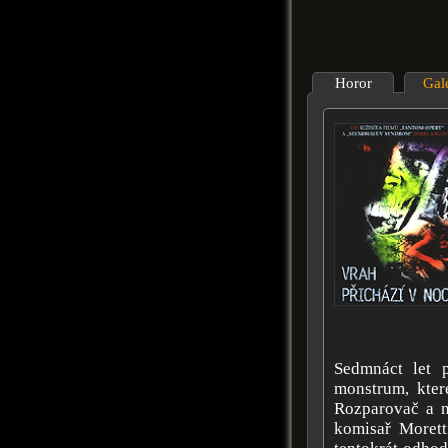
Horor
Gal
Sedmnáct let 
monstrum, které
Rozparovač a n
komisař Moret