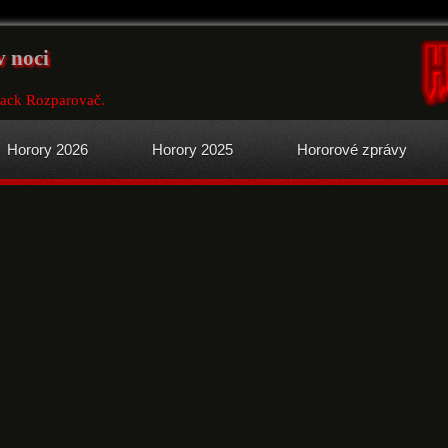
v noci
 Jack Rozparovač.
Horory 2026
Horory 2025
Hororové zprávy