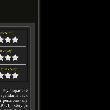
í
:
0 z 5 (0)
e
:
0 z 5 (0)
achu
:
0 z 5 (0)
 Psychopatické
legendární Jack
ží penzionovaný
973]), který je