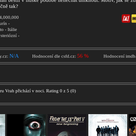
lán bestii v lidské podobě nenechat uniknout. Motiv, jak se zdá
čně tak?
$4,000,000
urín -
 - Itálie
steriózní -
N/A
56 %
y.cz:
Hodnocení dle csfd.cz:
Hodnocení imdb
oru
Vrah přichází v noci.
Rating
0
z
5
(
0
)