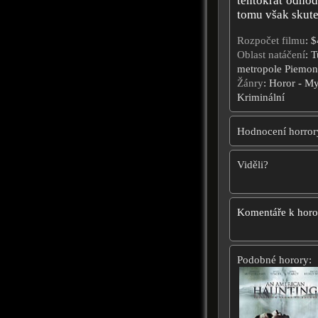
tentokrát odhod
tomu však skute
Rozpočet filmu
: 
Oblast natáčení
: T
metropole Piemonto
Žánry
: Horor - My
Kriminální
Hodnocení horror
Viděli?
Komentáře k hor
Podobné horory: