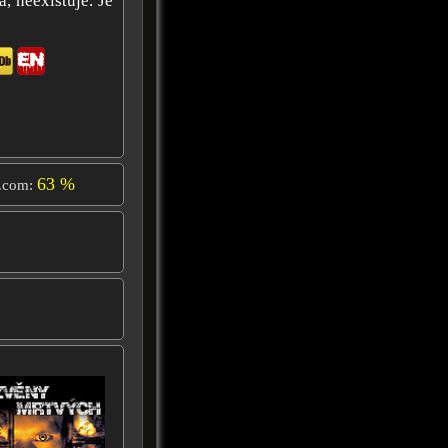
, neexistuje. Je
63 %
.com: