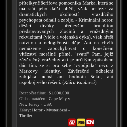
přítelkyně šerifova pomocníka Marka, která se
má stát jeho další obětí, však posléze za
dramatických okolností vraždícího
psychopata odhalí a zabije. - Kriminální horor,
děsící diváky především brutalitou
představovaných zločinů a vražednými
rekvizitami (vidle a vojenská dýka), však hřeší
naivitou a nelogičností děje. Ani na chvíli
nemůžeme zapochybovat o konečném
vítězství morálně přímé, "svaté" Pam, jejíž
závěrečný vražedný akt je určitým způsobem
dán tím, že si pro sebe "vypůjčila" něco z
Markovy identity. Závěrečné odhalení
zabijáka nemá ani hodnotu šoku, ani
uspokojivého řešení. (
Klára Koubová
)
Rozpočet filmu
: $1,000,000
Oblast natáčení
: Cape May v
New Jersey - USA
Žánry
: Horor - Mysteriózní -
Thriller