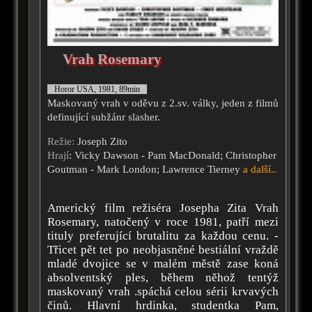
Vrah Rosemary
Horor USA, 1981, 89min
Maskovaný vrah v oděvu z 2.sv. války, jeden z filmů
definující subžánr slasher.
Režie:
Joseph Zito
Hrají
: Vicky Dawson - Pam MacDonald; Christopher
Goutman - Mark London; Lawrence Tierney
a další..
Americký film režiséra Josepha Zita Vrah
Rosemary, natočený v roce 1981, patří mezi
tituly preferující brutalitu za každou cenu. -
Třicet pět tet po neobjasněné bestiální vraždě
mladé dvojice se v malém městě zase koná
absolventský ples, během něhož tentýž
maskovaný vrah .spáchá celou sérii krvavých
činů. Hlavní hrdinka, studentka Pam,