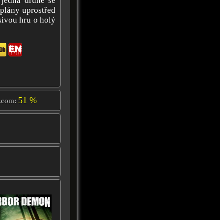
 jedna druhé se
 plány uprostřed
sivou hru o holý
51 %
.com: