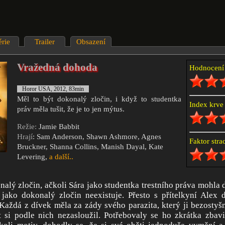
érie
Trailer
Obsazení
Vražedná dohoda
Hodnocen
Horor USA, 2012, 83min
Měl to být dokonalý zločin, i když to studentka
Index krv
práv měla tušit, že je to jen mýtus.
Režie:
Jamie Babbit
Hrají
: Sam Anderson, Shawn Ashmore, Agnes
Faktor str
Bruckner, Shanna Collins, Manish Dayal, Kate
Levering,
a další..
nalý zločin, ačkoli Sára jako studentka trestního práva mohla d
jako dokonalý zločin neexistuje. Přesto s přítelkyní Alex
Každá z dívek měla za zády svého parazita, který ji bezostyš
 si podle nich nezasloužil. Potřebovaly se ho zkrátka zbavi