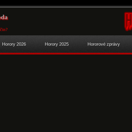
oda
očin?
Horory 2026
Horory 2025
Hororové zprávy