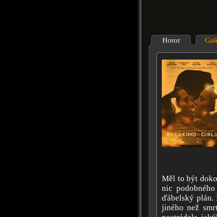
Horor
Gal
Měl to být doko
nic podobného 
ďábelský plán. 
jiného než smrt