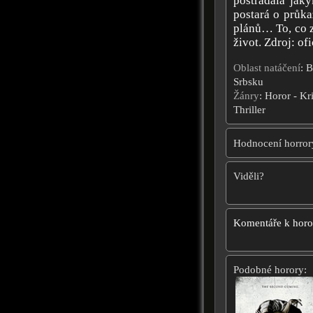
postrádala jak
postará o průka
plánů… To, co z
život. Zdroj: ofi
Oblast natáčení
: 
Srbsku
Žánry
: Horor - Kr
Thriller
Hodnocení horror
Viděli?
Komentáře k hor
Podobné horory: