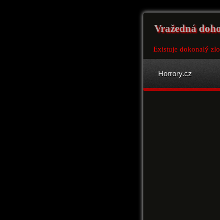
Vražedná doh
Existuje dokonalý zl
Horrory.cz