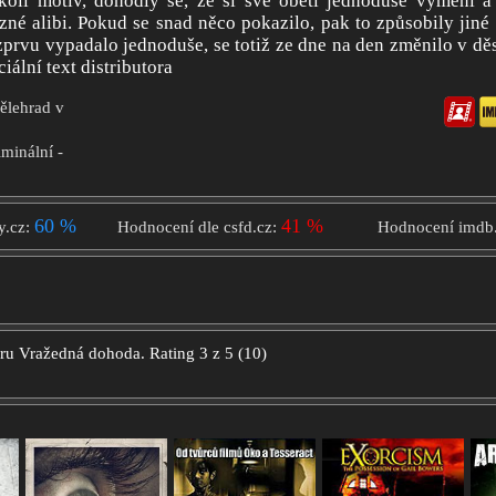
ýkoli motiv, dohodly se, že si své oběti jednoduše vymění a
zné alibi. Pokud se snad něco pokazilo, pak to způsobily jiné
prvu vypadalo jednoduše, se totiž ze dne na den změnilo v dě
ciální text distributora
Bělehrad v
iminální -
60 %
41 %
y.cz:
Hodnocení dle csfd.cz:
Hodnocení imdb
oru
Vražedná dohoda.
Rating
3
z
5
(
10
)