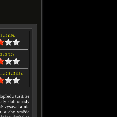
í
:
3 z 5 (10)
e
:
3 z 5 (10)
achu
:
2.8 z 5 (13)
opředu tušit, že
 daly dohromady
ně vysával a nic
t, a aby vražda