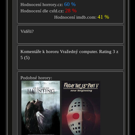
60 %
Hodnocení horrory.cz:
28 %
Hodnocení dle csfd.cz:
41 %
Hodnocení imdb.com:
Viděli?
Komentáře k hororu
Vražedný computer.
Rating
3
z
5
(
5
)
Podobné horory: