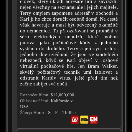
člověk, který ukradl adresáře lidí a zavraždil
nejen všechny na seznamu ale i jejich majitele.
Terry omylem zapomene adresář v obchodě a
Karl jí ho chce doručit osobně domů. Na cestě
však havaruje a musí být odvezený okamžitě
do nemocnice. Tu při ozařovaní se promění v
sérii elektrických impulzů, které mohou
putovat jako počítačové kódy z jednoho
systému do druhého. Terry a její syn Josh si
jednoho dne uvědomí, že jsou ve smrtelném
nebezpečí, když se Karl objeví v Joshově
virtuální počítačové hře. Jen Bram Walker,
skvělý počítačový technik umí izolovat a
odstranit Karlův virus, ještě před tím než
začne zabíjet své oběti.
Rozpočet filmu
: $12,000,000
Oblast natáčení
: Kalifornie v
USA
Žánry
: Horor - Sci-Fi - Thriller