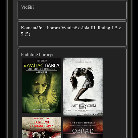
Viděli?
Komentáře k hororu
Vymítač ďábla III.
Rating
1.5
z
5
(
5
)
Podobné horory: