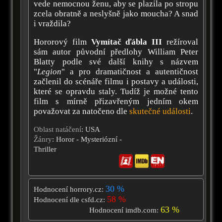
vede nemocnou ženu, aby se plazila po stropu
zcela obratně a neslyšně jako moucha? A snad
i vraždila?
Hororový film
Vymítač ďábla III
režíroval
sám autor původní předlohy William Peter
Blatty podle své další knihy s názvem
"
Legion
" a pro dramatičnost a autentičnost
začlenil do scénáře filmu i postavy a události,
které se opravdu staly. Tudíž je možné tento
film s mírně přizavřeným jedním okem
považovat za natočeno dle
skutečné události
.
Oblast natáčení
: USA
Žánry
: Horor - Mysteriózní -
Thriller
30 %
Hodnocení horrory.cz:
58 %
Hodnocení dle csfd.cz:
63 %
Hodnocení imdb.com: