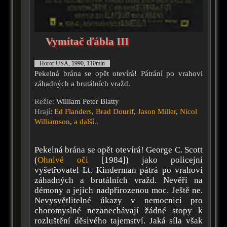
Vymítač ďábla III
Horor USA, 1990, 110min
Pekelná brána se opět otevírá! Pátrání po vrahovi
záhadných a brutálních vražd.
Režie:
William Peter Blatty
Hrají
:
Ed Flanders
,
Brad Dourif
,
Jason Miller
,
Nicol
Williamson
,
a další..
Pekelná brána se opět otevírá! George C. Scott
(
Ohnivé oči
[1984]) jako policejní
vyšetřovatel Lt. Kinderman pátrá po vrahovi
záhadných a brutálních vražd. Nevěří na
démony a jejich nadpřirozenou moc. Ještě ne.
Nevysvětlitelné úkazy v nemocnici pro
choromyslné nezanechávají žádné stopy k
rozluštění děsivého tajemství. Jaká síla však