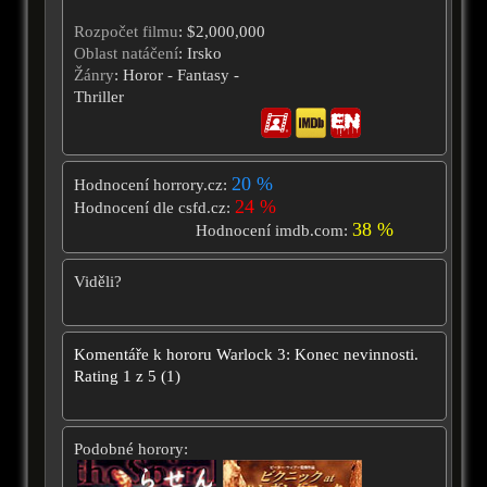
Rozpočet filmu
: $2,000,000
Oblast natáčení
: Irsko
Žánry
: Horor - Fantasy -
Thriller
20 %
Hodnocení horrory.cz:
24 %
Hodnocení dle csfd.cz:
38 %
Hodnocení imdb.com:
Viděli?
Komentáře k hororu
Warlock 3: Konec nevinnosti.
Rating
1
z
5
(
1
)
Podobné horory: