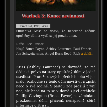
Warlock 3: Konec nevinnosti
Horor USA, 1999, 94min
Studentka Kriss se dozví, že nečekaně zdědila
opuštěný dům a vydá se jej prozkoumat.
Režie:
Eric Freiser
Hrají
: Bruce Payne, Ashley Laurence, Paul Francis,
Jan Schweiterman, Angel Boris Reed, Rick
a další..
Kriss (Ashley Laurence) se dozvídá, že má
dědické právo na starý opuštěný dům v jedné
usedlosti. Protože o svých předcích toho ví jen
málo, rozhodne se tento dům navštívit a zjistit
něco o své rodině. S partou zde prožijí první
noc, ale hned na to se v domě zjeví architekt
Phillip Covington (Bruce Payne) se záminkou
prozkoumat dům, přičemž nenápadně sbírá
informace o Kriss ..